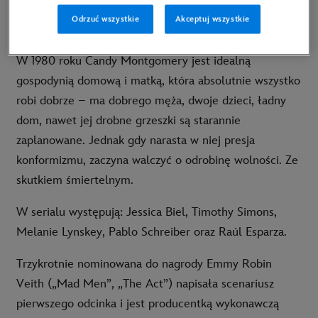
dniu premiery udostępnione zostaną wszystkie odcinki
Odrzuć wszystkie
Akceptuj wszystkie
produkcji.
W 1980 roku Candy Montgomery jest idealną
gospodynią domową i matką, która absolutnie wszystko
robi dobrze – ma dobrego męża, dwoje dzieci, ładny
dom, nawet jej drobne grzeszki są starannie
zaplanowane. Jednak gdy narasta w niej presja
konformizmu, zaczyna walczyć o odrobinę wolności. Ze
skutkiem śmiertelnym.
W serialu występują: Jessica Biel, Timothy Simons,
Melanie Lynskey, Pablo Schreiber oraz Raúl Esparza.
Trzykrotnie nominowana do nagrody Emmy Robin
Veith („Mad Men”, „The Act”) napisała scenariusz
pierwszego odcinka i jest producentką wykonawczą