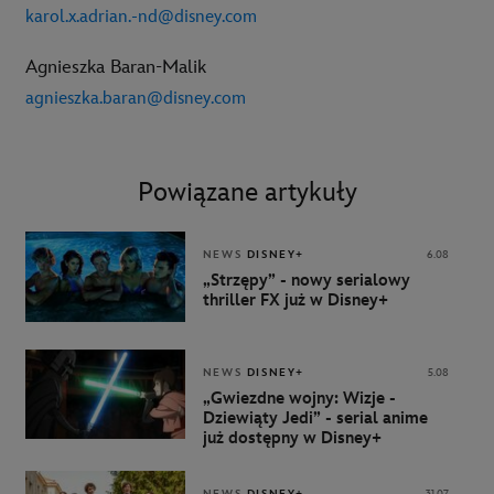
karol.x.adrian.-nd@disney.com
Agnieszka Baran-Malik
agnieszka.baran@disney.com
Powiązane artykuły
NEWS
DISNEY+
6.08
„Strzępy” - nowy serialowy
thriller FX już w Disney+
NEWS
DISNEY+
5.08
„Gwiezdne wojny: Wizje -
Dziewiąty Jedi” - serial anime
już dostępny w Disney+
NEWS
DISNEY+
31.07