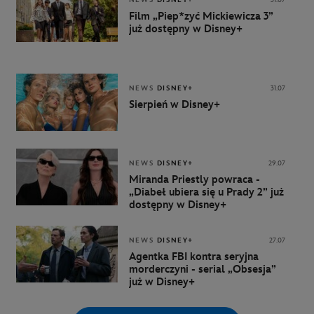
Film „Piep*zyć Mickiewicza 3”
już dostępny w Disney+
NEWS
DISNEY+
31.07
Sierpień w Disney+
NEWS
DISNEY+
29.07
Miranda Priestly powraca -
„Diabeł ubiera się u Prady 2” już
dostępny w Disney+
NEWS
DISNEY+
27.07
Agentka FBI kontra seryjna
morderczyni - serial „Obsesja”
już w Disney+