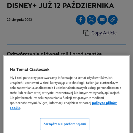
DISNEY+ JUŻ 12 PAŹDZIERNIKA
29 sierpnia 2022
Copy Article
Odtwórczynią głównej roli i producentką
wykonawczą limitowanej
pięcioodcinkowej serii
Na Temat Ciasteczek
opartej na prawdziwych wydarzeniach
jest Jessica Biel.
My i nasi partnerzy przetwarzamy informacje na temat użytkowników, ich
urządzeń i zachowań w sieci korzystając z technologii, takich jak ciasteczka, w
celu zapewniania, analizowania i udoskonalania naszych usług, personalizowania
treści lub reklam w tej witrynie internetowej lub innych witrynach, aplikacjach
lub platformach i w celu zapewniania funkcji związanych z mediami
Disney+ ogłosił, że oryginalny pięcioodcinkowy serial true-
społecznościowymi. Więcej informacji znajdziesz w naszej
polityce plików
cookie
.
crime „Candy: Śmierć w Teksasie”, z Jessicą Biel w roli
głównej oraz jako producentką wykonawczą, będzie
Zarządzanie preferencjami
dostępny na platformie w Polsce już 12 października. W