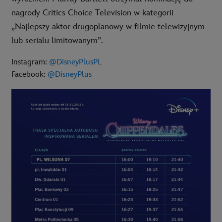
nagrody Critics Choice Television w kategorii
„Najlepszy aktor drugoplanowy w filmie telewizyjnym
lub serialu limitowanym”.
Instagram:
@DisneyPlusPL
Facebook:
@DisneyPlus