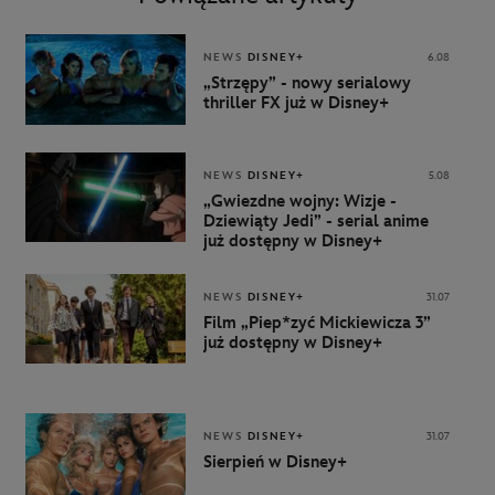
NEWS
DISNEY+
6.08
„Strzępy” - nowy serialowy
thriller FX już w Disney+
NEWS
DISNEY+
5.08
„Gwiezdne wojny: Wizje -
Dziewiąty Jedi” - serial anime
już dostępny w Disney+
NEWS
DISNEY+
31.07
Film „Piep*zyć Mickiewicza 3”
już dostępny w Disney+
NEWS
DISNEY+
31.07
Sierpień w Disney+