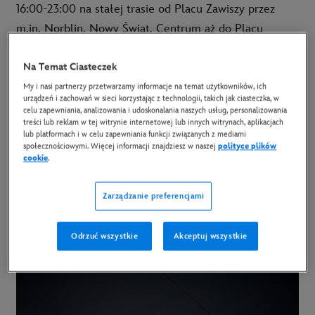
16:00-23:00 na stałej trasie od Placu Zawiszy przez
m.in. Norblin, Nowy Świat, Centrum aż do Placu
Wilsona. Z przejazdu mogą skorzystać bezpłatnie
Na Temat Ciasteczek
wszyscy, a szczególnie osoby oczekujące na
przystankach warszawskiej komunikacji miejskiej. W
My i nasi partnerzy przetwarzamy informacje na temat użytkowników, ich
urządzeń i zachowań w sieci korzystając z technologii, takich jak ciasteczka, w
stylizowanym wnętrzu pasażerowie będą mogli poczuć
celu zapewniania, analizowania i udoskonalania naszych usług, personalizowania
treści lub reklam w tej witrynie internetowej lub innych witrynach, aplikacjach
się jak w amerykańskim klubie lat 80. - pełnym
lub platformach i w celu zapewniania funkcji związanych z mediami
muzyki, świateł oraz neonów.
społecznościowymi. Więcej informacji znajdziesz w naszej
polityce plików
cookie
.
Wraz z akcją startuje kampania reklamowa,
wykorzystująca m.in. telewizję, radio, outdoor oraz
Zarządzanie preferencjami
aktywności digitalowe. Całość uzupełni szeroka
kampania z udziałem influencerów.
Odrzuć wszystkie
Akceptuj wszystkie