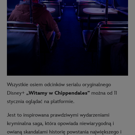
Wszystkie osiem odcinków serialu oryginalnego
Disney+
„Witamy w Chippendales”
można od 11
stycznia oglądać na platformie.
Jest to inspirowana prawdziwymi wydarzeniami
kryminalna saga, która opowiada niewiarygodną i
owianą skandalami historię powstania największego i