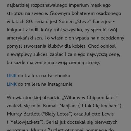
najbardziej rozpoznawalnego imperium męskiego
striptizu na świecie. Głównym bohaterem osadzonego
w latach 80. serialu jest Somen „Steve” Banerjee -
imigrant z Indii, który robi wszystko, by spełnić swój
amerykański sen. To właśnie on wpada na niecodzienny
pomysł stworzenia klubów dla kobiet. Choć odniósł
niewątpliwy sukces, zapłacił za niego najwyższą cenę,
bo każde marzenie ma swoją ciemną stronę.
do trailera na Facebooku
LINK
do trailera na Instagramie
LINK
W gwiazdorskiej obsadzie „Witamy w Chippendales”
znaleźli się m.in. Kumail Nanjiani (“I tak Cię kocham”),
Murray Bartlett (“Biały Lotos”) oraz Juliette Lewis
(“Yellowjackets”). Serial już doczekał się pierwszych
wyróżnień. Murray Bartlett otrzymał nominację do