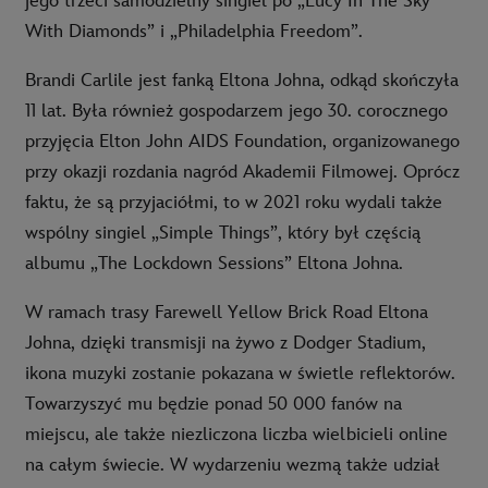
jego trzeci samodzielny singiel po „Lucy In The Sky
With Diamonds” i „Philadelphia Freedom”.
Brandi Carlile jest fanką Eltona Johna, odkąd skończyła
11 lat. Była również gospodarzem jego 30. corocznego
przyjęcia Elton John AIDS Foundation, organizowanego
przy okazji rozdania nagród Akademii Filmowej. Oprócz
faktu, że są przyjaciółmi, to w 2021 roku wydali także
wspólny singiel „Simple Things”, który był częścią
albumu „The Lockdown Sessions” Eltona Johna.
W ramach trasy Farewell Yellow Brick Road Eltona
Johna, dzięki transmisji na żywo z Dodger Stadium,
ikona muzyki zostanie pokazana w świetle reflektorów.
Towarzyszyć mu będzie ponad 50 000 fanów na
miejscu, ale także niezliczona liczba wielbicieli online
na całym świecie. W wydarzeniu wezmą także udział