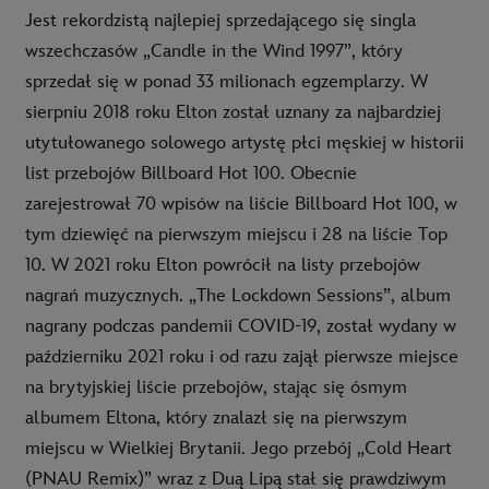
Jest rekordzistą najlepiej sprzedającego się singla
wszechczasów „Candle in the Wind 1997”, który
sprzedał się w ponad 33 milionach egzemplarzy. W
sierpniu 2018 roku Elton został uznany za najbardziej
utytułowanego solowego artystę płci męskiej w historii
list przebojów Billboard Hot 100. Obecnie
zarejestrował 70 wpisów na liście Billboard Hot 100, w
tym dziewięć na pierwszym miejscu i 28 na liście Top
10. W 2021 roku Elton powrócił na listy przebojów
nagrań muzycznych. „The Lockdown Sessions”, album
nagrany podczas pandemii COVID-19, został wydany w
październiku 2021 roku i od razu zajął pierwsze miejsce
na brytyjskiej liście przebojów, stając się ósmym
albumem Eltona, który znalazł się na pierwszym
miejscu w Wielkiej Brytanii. Jego przebój „Cold Heart
(PNAU Remix)” wraz z Duą Lipą stał się prawdziwym