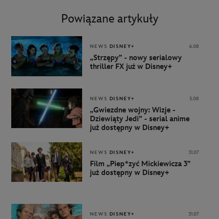
Powiązane artykuły
NEWS
DISNEY+
6.08
„Strzępy” - nowy serialowy
thriller FX już w Disney+
NEWS
DISNEY+
5.08
„Gwiezdne wojny: Wizje -
Dziewiąty Jedi” - serial anime
już dostępny w Disney+
NEWS
DISNEY+
31.07
Film „Piep*zyć Mickiewicza 3”
już dostępny w Disney+
NEWS
DISNEY+
31.07