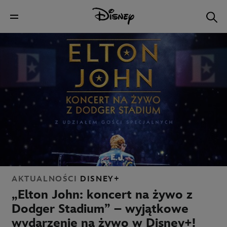
AKTUALNOŚCI
DISNEY+
„Elton John: koncert na żywo z
Dodger Stadium” – wyjątkowe
wydarzenie na żywo w Disney+!