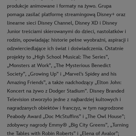
produkcje animowane i formaty na żywo. Grupa
pomaga zasilać platformę streamingową Disney+ oraz
linearne sieci Disney Channel, Disney XD i Disney
Junior treściami skierowanymi do dzieci, nastolatków i
rodzin, opowiadając historie pełne wyobraźni, aspiracji i
odzwierciedlające ich świat i doświadczenia. Ostatnie
projekty to „High School Musical: The Series”,
„Monsters at Work”, „The Mysterious Benedict
Society”, „Growing Up” i „Marvel's Spidey and his
Amazing Friends”, a także nadchodzący „Elton John:
Koncert na żywo z Dodger Stadium”. Disney Branded
Television stworzyło jedne z najbardziej kultowych i
nagradzanych obiektów i franczyz, w tym nagrodzone
Peabody Award „Doc McStuffins” i „The Owl House”;
zdobywcy nagrody Emmy® „Big City Greens”, „Turning
the Tables with Robin Roberts” i „Elena of Avalor”;