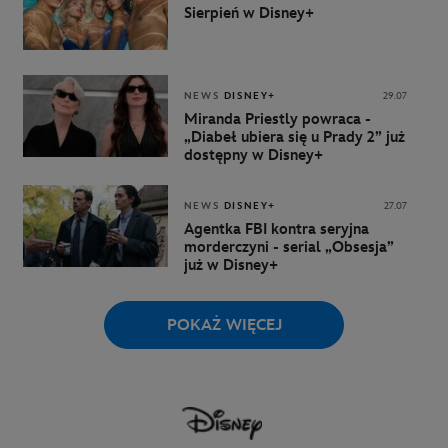
Sierpień w Disney+
NEWS
DISNEY+
29.07
Miranda Priestly powraca -
„Diabeł ubiera się u Prady 2” już
dostępny w Disney+
NEWS
DISNEY+
27.07
Agentka FBI kontra seryjna
morderczyni - serial „Obsesja”
już w Disney+
POKAŻ WIĘCEJ