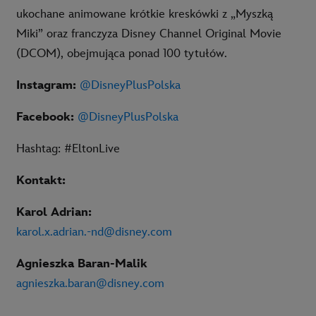
ukochane animowane krótkie kreskówki z „Myszką
Miki” oraz franczyza Disney Channel Original Movie
(DCOM), obejmująca ponad 100 tytułów.
Instagram:
@DisneyPlusPolska
Facebook:
@DisneyPlusPolska
Hashtag: #EltonLive
Kontakt:
Karol Adrian:
karol.x.adrian.-nd@disney.com
Agnieszka Baran-Malik
agnieszka.baran@disney.com