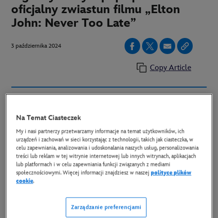
oficjalny zwiastun filmu „Elton
John: Never Too Late”
3 października 2024
Copy Article
Archiwalne materiały i zakulisowe nagrania -
wyjątkowy dokument w reżyserii R.J. Cutlera i
Na Temat Ciasteczek
Davida Furnisha zadebiutuje w Disney+ 13 grudnia.
My i nasi partnerzy przetwarzamy informacje na temat użytkowników, ich
urządzeń i zachowań w sieci korzystając z technologii, takich jak ciasteczka, w
celu zapewniania, analizowania i udoskonalania naszych usług, personalizowania
Disney+ opublikował oficjalny zwiastun oryginalnego
treści lub reklam w tej witrynie internetowej lub innych witrynach, aplikacjach
lub platformach i w celu zapewniania funkcji związanych z mediami
filmu dokumentalnego
„Elton John: Never Too
społecznościowymi. Więcej informacji znajdziesz w naszej
polityce plików
cookie
.
Late”
. W zwiastunie, zawierającym fragmenty nagrań z
kultowych koncertów, Elton John zastanawia się nad
Zarządzanie preferencjami
swoją niezwykłą drogą do sukcesu, osobistymi