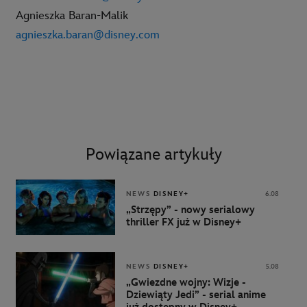
Agnieszka Baran-Malik
agnieszka.baran@disney.com
Powiązane artykuły
NEWS
DISNEY+
6.08
„Strzępy” - nowy serialowy
thriller FX już w Disney+
NEWS
DISNEY+
5.08
„Gwiezdne wojny: Wizje -
Dziewiąty Jedi” - serial anime