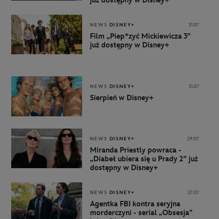
już dostępny w Disney+
NEWS
DISNEY+
31.07
Film „Piep*zyć Mickiewicza 3”
już dostępny w Disney+
NEWS
DISNEY+
31.07
Sierpień w Disney+
NEWS
DISNEY+
29.07
Miranda Priestly powraca -
„Diabeł ubiera się u Prady 2” już
dostępny w Disney+
NEWS
DISNEY+
27.07
Agentka FBI kontra seryjna
morderczyni - serial „Obsesja”