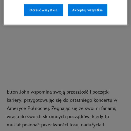
wyzwaniami oraz tym, jak zmieniła go rodzina.
Odrzuć wszystkie
Akceptuj wszystkie
Elton John wspomina swoją przeszłość i początki
kariery, przygotowując się do ostatniego koncertu w
Ameryce Północnej. Żegnając się ze swoimi fanami,
wraca do swoich skromnych początków, kiedy to
musiał pokonać przeciwności losu, nadużycia i