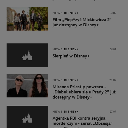
NEWS
DISNEY+
31.07
Film „Piep*zyć Mickiewicza 3”
już dostępny w Disney+
NEWS
DISNEY+
31.07
Sierpień w Disney+
NEWS
DISNEY+
29.07
Miranda Priestly powraca -
„Diabeł ubiera się u Prady 2” już
dostępny w Disney+
NEWS
DISNEY+
27.07
Agentka FBI kontra seryjna
morderczyni - serial „Obsesja”