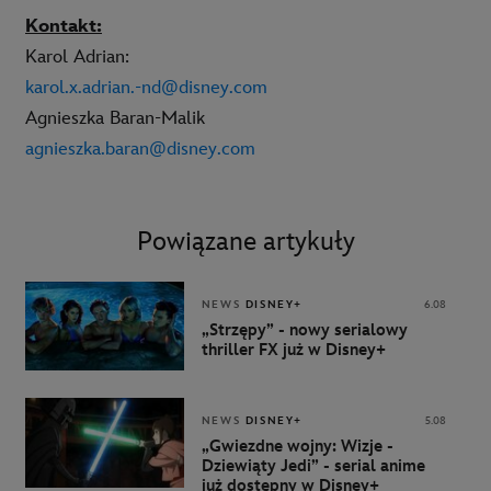
Kontakt:
Karol Adrian:
karol.x.adrian.-nd@disney.com
Agnieszka Baran-Malik
agnieszka.baran@disney.com
Powiązane artykuły
NEWS
DISNEY+
6.08
„Strzępy” - nowy serialowy
thriller FX już w Disney+
NEWS
DISNEY+
5.08
„Gwiezdne wojny: Wizje -
Dziewiąty Jedi” - serial anime
już dostępny w Disney+