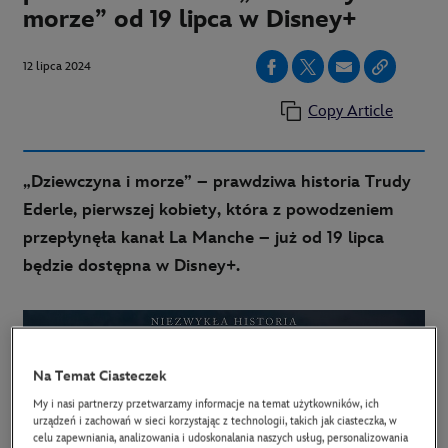
morze” od 19 lipca w Disney+
12 lipca 2024
Copy Article
„Dziewczyna i morze” – prawdziwa historia Trudy
Ederle, pierwszej kobiety, która z powodzeniem
przepłynęła kanał La Manche – już od 19 lipca
będzie dostępna w Disney+.
Na Temat Ciasteczek
My i nasi partnerzy przetwarzamy informacje na temat użytkowników, ich
urządzeń i zachowań w sieci korzystając z technologii, takich jak ciasteczka, w
celu zapewniania, analizowania i udoskonalania naszych usług, personalizowania