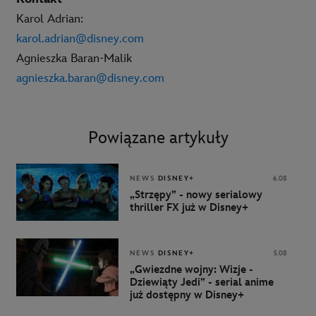
Karol Adrian:
karol.adrian@disney.com
Agnieszka Baran-Malik
agnieszka.baran@disney.com
Powiązane artykuły
NEWS
DISNEY+
6.08
„Strzępy” - nowy serialowy
thriller FX już w Disney+
NEWS
DISNEY+
5.08
„Gwiezdne wojny: Wizje -
Dziewiąty Jedi” - serial anime
już dostępny w Disney+