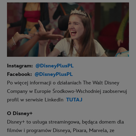
Instagram
:
@DisneyPlusPL
Facebook
:
@DisneyPlusPL
P
o więcej informacji o działaniach The Walt Disney
Com
pany w Europie Środkowo-Wschodniej zaobserwuj
profil w serwisie LinkedIn
TUTAJ
O Disney+
Disney+ to usługa streamingowa, będąca domem dla
filmów i programów Disneya, Pixara, Marvela, ze