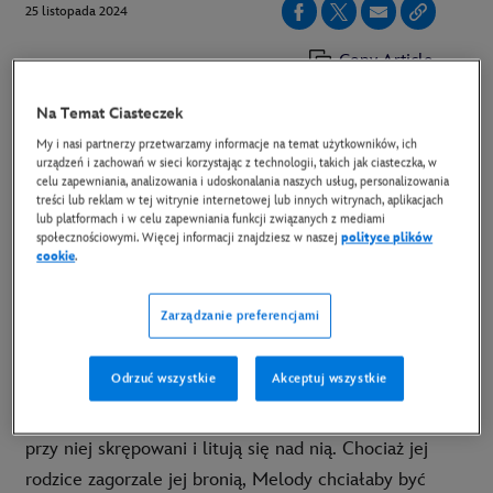
25 listopada 2024
Copy Article
Na Temat Ciasteczek
„Świat Melody” oparty jest na podstawie
My i nasi partnerzy przetwarzamy informacje na temat użytkowników, ich
urządzeń i zachowań w sieci korzystając z technologii, takich jak ciasteczka, w
bestsellerowej powieści autorstwa Sharon M.
celu zapewniania, analizowania i udoskonalania naszych usług, personalizowania
Draper. Premiera filmu odbyła się na początku
treści lub reklam w tej witrynie internetowej lub innych witrynach, aplikacjach
lub platformach i w celu zapewniania funkcji związanych z mediami
tego roku podczas Festiwalu Filmowego w
społecznościowymi. Więcej informacji znajdziesz w naszej
polityce plików
cookie
.
Sundance, a teraz „Świat Melody” można zobaczyć
w Disney+.
Zarządzanie preferencjami
Melody Brooks to bystra i dowcipna szóstoklasistka z
Odrzuć wszystkie
Akceptuj wszystkie
porażeniem mózgowym. Porusza się na wózku
inwalidzkim i nie potrafi mówić, przez co inni ludzie są
przy niej skrępowani i litują się nad nią. Chociaż jej
rodzice zagorzale jej bronią, Melody chciałaby być