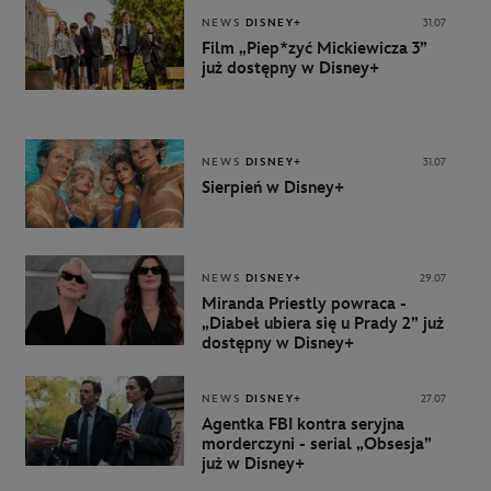
NEWS
DISNEY+
31.07
Film „Piep*zyć Mickiewicza 3”
już dostępny w Disney+
NEWS
DISNEY+
31.07
Sierpień w Disney+
NEWS
DISNEY+
29.07
Miranda Priestly powraca -
„Diabeł ubiera się u Prady 2” już
dostępny w Disney+
NEWS
DISNEY+
27.07
Agentka FBI kontra seryjna
morderczyni - serial „Obsesja”
już w Disney+