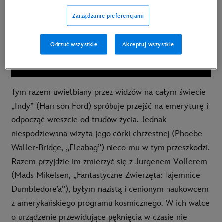
Zarządzanie preferencjami
Odrzuć wszystkie
Akceptuj wszystkie
Tym razem uwielbiany przez widzów na całym świecie
„Indy” (Harrison Ford) spróbuje przejść na emeryturę i
odpocząć wreszcie od trudów życia. Jednak
niespodziewana wizyta jego córki chrzestnej (Phoebe
Waller-Bridge, „Fleabag”) nieco mu w tym przeszkodzi.
Razem przyjdzie im zmierzyć się z Jurgenem Vollerem
(Mads Mikelsen, „Fantastyczne Zwierzęta: Tajemnice
Dumbledore’a”), byłym nazistą i cenionym naukowcem
z amerykańskiego programu kosmicznego. W ich walce
o urządzenie przewidujące pęknięcia w czasie nie