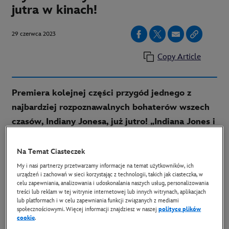
jutra w kinach!
29 czerwca 2023
Copy Article
Premiera kolejnej części przygód jednego z
najbardziej rozpoznawalnych bohaterów wszech
czasów, Indiany Jonesa, już jutro! „Indiana Jones i
artefakt przeznaczenia”, tym razem w reżyserii
Jamesa Mangolda, to piąty film z serii z
Na Temat Ciasteczek
niezastąpionym Harrisonem Fordem jako
My i nasi partnerzy przetwarzamy informacje na temat użytkowników, ich
urządzeń i zachowań w sieci korzystając z technologii, takich jak ciasteczka, w
tytułowym poszukiwaczem przygód.
celu zapewniania, analizowania i udoskonalania naszych usług, personalizowania
treści lub reklam w tej witrynie internetowej lub innych witrynach, aplikacjach
lub platformach i w celu zapewniania funkcji związanych z mediami
społecznościowymi. Więcej informacji znajdziesz w naszej
polityce plików
cookie
.