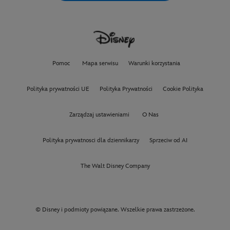
Pomoc
Mapa serwisu
Warunki korzystania
Polityka prywatności UE
Polityka Prywatności
Cookie Polityka
Zarządzaj ustawieniami
O Nas
Polityka prywatnosci dla dziennikarzy
Sprzeciw od AI
The Walt Disney Company
© Disney i podmioty powiązane. Wszelkie prawa zastrzeżone.