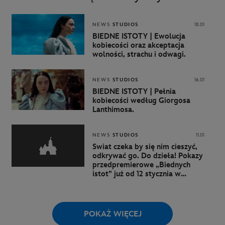
NEWS
STUDIOS
18.01
BIEDNE ISTOTY | Ewolucja
kobiecości oraz akceptacja
wolności, strachu i odwagi.
NEWS
STUDIOS
16.01
BIEDNE ISTOTY | Pełnia
kobiecości według Giorgosa
Lanthimosa.
NEWS
STUDIOS
11.01
Świat czeka by się nim cieszyć,
odkrywać go. Do dzieła! Pokazy
przedpremierowe „Biednych
istot” już od 12 stycznia w
wybranych kinach w całej
Polsce.
POKAŻ WIĘCEJ