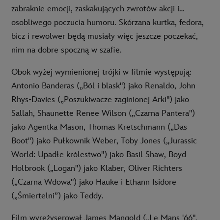
zabraknie emocji, zaskakujących zwrotów akcji i…
osobliwego poczucia humoru. Skórzana kurtka, fedora,
bicz i rewolwer będą musiały więc jeszcze poczekać,
nim na dobre spoczną w szafie.
Obok wyżej wymienionej trójki w filmie występują:
Antonio Banderas („Ból i blask") jako Renaldo, John
Rhys-Davies („Poszukiwacze zaginionej Arki") jako
Sallah, Shaunette Renee Wilson („Czarna Pantera")
jako Agentka Mason, Thomas Kretschmann („Das
Boot") jako Pułkownik Weber, Toby Jones („Jurassic
World: Upadłe królestwo") jako Basil Shaw, Boyd
Holbrook („Logan") jako Klaber, Oliver Richters
(„Czarna Wdowa") jako Hauke i Ethann Isidore
(„Śmiertelni”) jako Teddy.
Film wyreżyserował James Mangold („Le Mans '66",