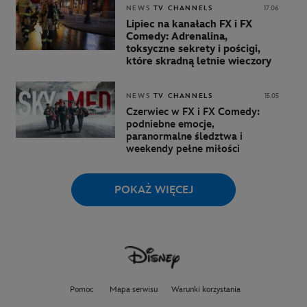
NEWS
TV CHANNELS
17.06
Lipiec na kanałach FX i FX
Comedy: Adrenalina,
toksyczne sekrety i pościgi,
które skradną letnie wieczory
NEWS
TV CHANNELS
15.05
Czerwiec w FX i FX Comedy:
podniebne emocje,
paranormalne śledztwa i
weekendy pełne miłości
POKAŻ WIĘCEJ
Pomoc
Mapa serwisu
Warunki korzystania