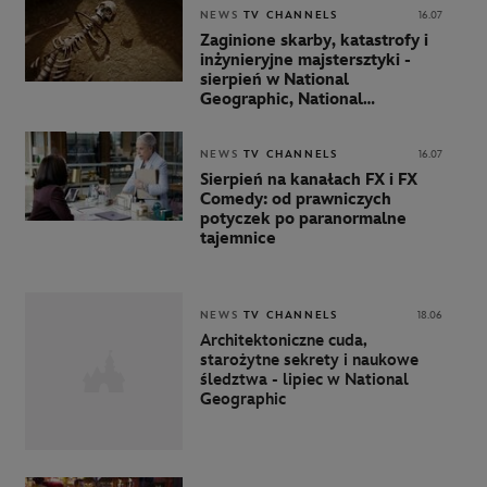
NEWS
TV CHANNELS
16.07
Zaginione skarby, katastrofy i
inżynieryjne majstersztyki -
sierpień w National
Geographic, National
Geographic Wild i Nat Geo
People
NEWS
TV CHANNELS
16.07
Sierpień na kanałach FX i FX
Comedy: od prawniczych
potyczek po paranormalne
tajemnice
NEWS
TV CHANNELS
18.06
Architektoniczne cuda,
starożytne sekrety i naukowe
śledztwa - lipiec w National
Geographic