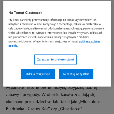
5 września 2022
Na Temat Ciasteczek
Copy Article
My i nasi partnerzy przetwarzamy informacje na temat użytkowników, ich
urządzeń i zachowań w sieci korzystając z technologii, takich jak ciasteczka, w
celu zapewniania, analizowania i udoskonalania naszych usług, personalizowania
Już 1 września na antenie Disney Channel pojawi się
treści lub reklam w tej witrynie internetowej lub innych witrynach, aplikacjach
lub platformach i w celu zapewniania funkcji związanych z mediami
nowa, odmieniona oprawa graficzna, a wraz z nią
społecznościowymi. Więcej informacji znajdziesz w naszej
polityce plików
cookie
.
odświeżone logo. Zmiany podkreślą niezwykle
szeroką ofertę seriali animowanych niezmiennie
Zarządzanie preferencjami
uwielbianych przez dzieci i młodzież.
Disney Channel to kanał skierowany do dzieci w wieku
Odrzuć wszystkie
Akceptuj wszystkie
od 6 do 9 lat, który od ponad 16 lat opowiada
wspaniałe historie pełne muzyki, przyjaźni, dobrej
zabawy i przygody. W ofercie kanału znajdują się
ukochane przez dzieci seriale takie jak: „Miraculous:
Biedronka i Czarny Kot” czy „Ghostforce”.