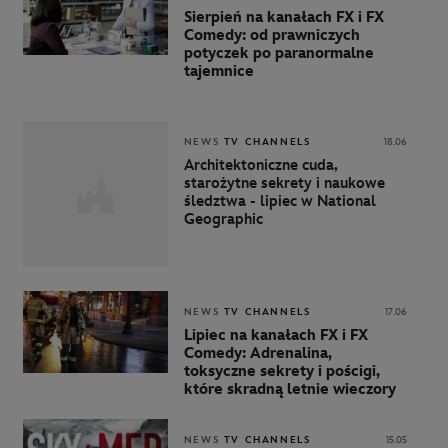
Sierpień na kanałach FX i FX
Comedy: od prawniczych
potyczek po paranormalne
tajemnice
NEWS
TV CHANNELS
18.06
Architektoniczne cuda,
starożytne sekrety i naukowe
śledztwa - lipiec w National
Geographic
NEWS
TV CHANNELS
17.06
Lipiec na kanałach FX i FX
Comedy: Adrenalina,
toksyczne sekrety i pościgi,
które skradną letnie wieczory
NEWS
TV CHANNELS
15.05