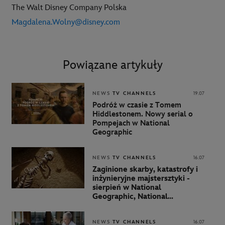
The Walt Disney Company Polska
Magdalena.Wolny@disney.com
Powiązane artykuły
NEWS
TV CHANNELS
19.07
Podróż w czasie z Tomem
Hiddlestonem. Nowy serial o
Pompejach w National
Geographic
NEWS
TV CHANNELS
16.07
Zaginione skarby, katastrofy i
inżynieryjne majstersztyki -
sierpień w National
Geographic, National
Geographic Wild i Nat Geo
People
NEWS
TV CHANNELS
16.07