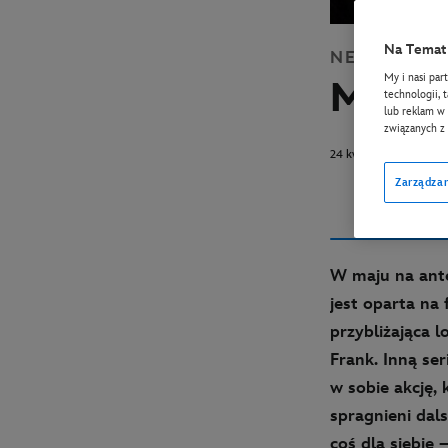
Na Temat 
NEWS
DISN
My i nasi par
Maj w
technologii, 
lub reklam w 
związanych z
24 kwietnia 2023
Zarządzan
W maju na ante
jest oparta na
przybliżająca 
Frank. Inną se
w sobie akcję, 
spragnieni dal
coś dla siebie