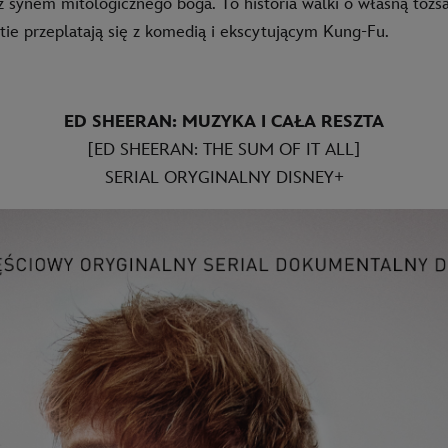
 z synem mitologicznego boga. To historia walki o własną tożs
tie przeplatają się z komedią i ekscytującym Kung-Fu.
ED SHEERAN: MUZYKA I CAŁA RESZTA
[ED SHEERAN: THE SUM OF IT ALL]
SERIAL ORYGINALNY DISNEY+