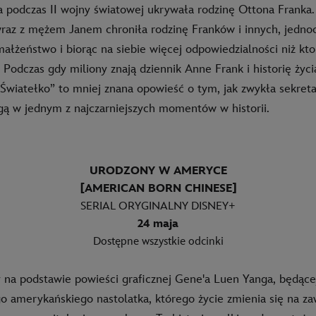
ra podczas II wojny światowej ukrywała rodzinę Ottona Franka.
raz z mężem Janem chroniła rodzinę Franków i innych, jednoc
małżeństwo i biorąc na siebie więcej odpowiedzialności niż k
 Podczas gdy miliony znają dziennik Anne Frank i historię życi
 „Światełko” to mniej znana opowieść o tym, jak zwykła sekret
ą w jednym z najczarniejszych momentów w historii.
URODZONY W AMERYCE
[AMERICAN BORN CHINESE]
SERIAL ORYGINALNY DISNEY+
24 maja
Dostępne wszystkie odcinki
y na podstawie powieści graficznej Gene'a Luen Yanga, będącej
 amerykańskiego nastolatka, którego życie zmienia się na za