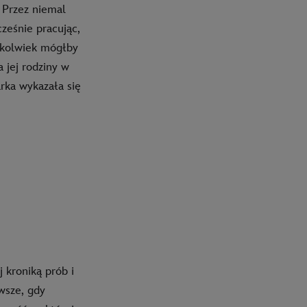
 Przez niemal
ześnie pracując,
tokolwiek mógłby
a jej rodziny w
arka wykazała się
 kroniką prób i
wsze, gdy