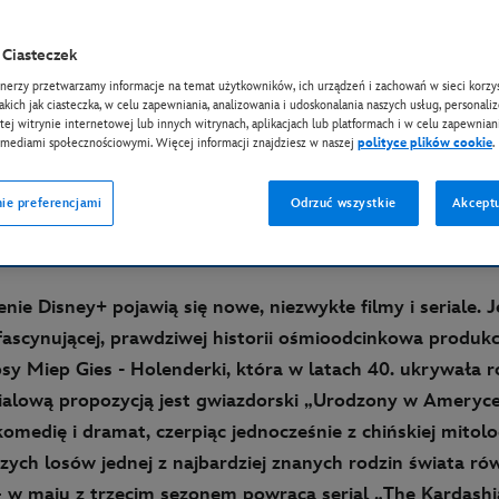
Ciasteczek
EY+
tnerzy przetwarzamy informacje na temat użytkowników, ich urządzeń i zachowań w sieci korzys
 Disney+
takich jak ciasteczka, w celu zapewniania, analizowania i udoskonalania naszych usług, personali
tej witrynie internetowej lub innych witrynach, aplikacjach lub platformach i w celu zapewniani
 mediami społecznościowymi. Więcej informacji znajdziesz w naszej
polityce plików cookie
.
ie preferencjami
Odrzuć wszystkie
Akceptu
nie Disney+ pojawią się nowe, niezwykłe filmy i seriale. 
 fascynującej, prawdziwej historii ośmioodcinkowa produkc
losy Miep Gies - Holenderki, która w latach 40. ukrywała 
rialową propozycją jest gwiazdorski „Urodzony w Ameryce
komedię i dramat, czerpiąc jednocześnie z chińskiej mitolo
szych losów jednej z najbardziej znanych rodzin świata ró
 – w maju z trzecim sezonem powraca serial „The Kardashi