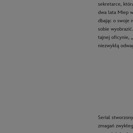
sekretarce, któ
dwa lata Miep w
dbając o swoje 
sobie wyobrazić.
tajnej oficynie,
niezwykłą odwag
Serial stworzon
zmagań zwykłego