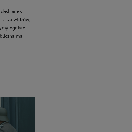
rdashianek -
aprasza widzów,
zymy ogniste
bliczna ma