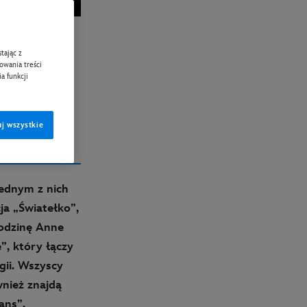
tając z
zowania treści
a funkcji
j wszystkie
Copy Article
Jednym z nich
ja „Światełko”,
rodzinę Anne
”, który łączy
gii. Wszyscy
wnież znajdą
ans”.