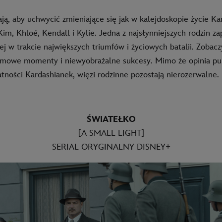
ą, aby uchwycić zmieniające się jak w kalejdoskopie życie Ka
Kim, Khloé, Kendall i Kylie. Jedna z najsłynniejszych rodzin z
ej w trakcie największych triumfów i życiowych batalii. Zobac
omowe momenty i niewyobrażalne sukcesy. Mimo że opinia pu
tności Kardashianek, więzi rodzinne pozostają nierozerwalne.
ŚWIATEŁKO
[A SMALL LIGHT]
SERIAL ORYGINALNY DISNEY+