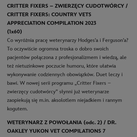
CRITTER FIXERS – ZWIERZĘCY CUDOTWÓRCY /
CRITTER FIXERS: COUNTRY VETS
APPRECIATION COMPILATION 2023
(1x60)
Co wyróżnia pracę weterynarzy Hodges’a i Ferguson’a?
To oczywiście ogromna troska o dobro swoich
pacjentów połączona z profesjonalizmem i wiedzą, ale
też nietuzinkowe poczucie humoru, które ułatwia
wykonywanie codziennych obowiązków. Duet leczy i
bawi. W nowej serii programu „Critter Fixers –
zwierzęcy cudotwórcy” słynni już weterynarze
zaopiekują się m.in. aksolotlem niejadkiem i rannym
kogutem.
WETERYNARZ Z POWOŁANIA (odc. 2) / DR.
OAKLEY YUKON VET COMPILATIONS 7