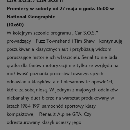
CAR S.O.S. / CAR SOS 11
Premiery w soboty od 27 maja o godz. 16:00 w
National Geographic
(10x60)
W kolejnym sezonie programu ,,Car S.O.S.’’
prowadzący - Fuzz Townshend i Tim Shaw - kontynuują
poszukiwania klasycznych aut i przybliżają widzom
poruszające historie ich właścicieli. Serial to nie lada
gratka dla fanów motoryzacji nie tylko ze względu na
możliwość poznania procesów towarzyszących
odnawianiu klasyków, ale i niesamowite opowieści,
które za sobą niosą. W jednym z majowych odcinków
niebanalny duet bierze na warsztat produkowany w
latach 1984-1991 samochód sportowy klasy
kompaktowej - Renault Alpine GTA. Czy
odrestaurowany klasyk ucieszy jego