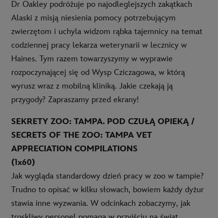
Dr Oakley podróżuje po najodleglejszych zakątkach
Alaski z misją niesienia pomocy potrzebującym
zwierzętom i uchyla widzom rąbka tajemnicy na temat
codziennej pracy lekarza weterynarii w lecznicy w
Haines. Tym razem towarzyszymy w wyprawie
rozpoczynającej się od Wysp Cziczagowa, w którą
wyrusz wraz z mobilną kliniką. Jakie czekają ją
przygody? Zapraszamy przed ekrany!
SEKRETY ZOO: TAMPA. POD CZUŁĄ OPIEKĄ /
SECRETS OF THE ZOO: TAMPA VET
APPRECIATION COMPILATIONS
(1x60)
Jak wygląda standardowy dzień pracy w zoo w tampie?
Trudno to opisać w kilku słowach, bowiem każdy dyżur
stawia inne wyzwania. W odcinkach zobaczymy, jak
troskliwy personel pomaga w przyjściu na świat