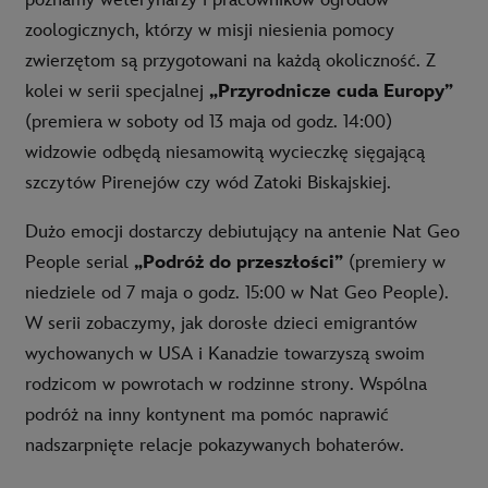
poznamy weterynarzy i pracowników ogrodów
zoologicznych, którzy w misji niesienia pomocy
zwierzętom są przygotowani na każdą okoliczność. Z
kolei w serii specjalnej
„Przyrodnicze cuda Europy”
(premiera w soboty od 13 maja od godz. 14:00)
widzowie odbędą niesamowitą wycieczkę sięgającą
szczytów Pirenejów czy wód Zatoki Biskajskiej.
Dużo emocji dostarczy debiutujący na antenie Nat Geo
People serial
„Podróż do przeszłości”
(premiery w
niedziele od 7 maja o godz. 15:00 w Nat Geo People).
W serii zobaczymy, jak dorosłe dzieci emigrantów
wychowanych w USA i Kanadzie towarzyszą swoim
rodzicom w powrotach w rodzinne strony. Wspólna
podróż na inny kontynent ma pomóc naprawić
nadszarpnięte relacje pokazywanych bohaterów.