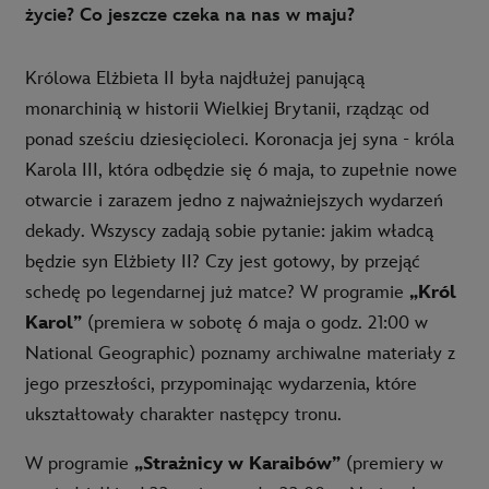
życie? Co jeszcze czeka na nas w maju?
Królowa Elżbieta II była najdłużej panującą
monarchinią w historii Wielkiej Brytanii, rządząc od
ponad sześciu dziesięcioleci. Koronacja jej syna - króla
Karola III, która odbędzie się 6 maja, to zupełnie nowe
otwarcie i zarazem jedno z najważniejszych wydarzeń
dekady. Wszyscy zadają sobie pytanie: jakim władcą
będzie syn Elżbiety II? Czy jest gotowy, by przejąć
schedę po legendarnej już matce? W programie
„Król
Karol”
(premiera w sobotę 6 maja o godz. 21:00 w
National Geographic) poznamy archiwalne materiały z
jego przeszłości, przypominając wydarzenia, które
ukształtowały charakter następcy tronu.
W programie
„Strażnicy w Karaibów”
(premiery w