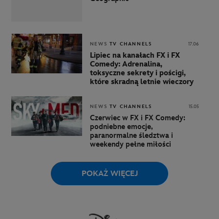
NEWS
TV CHANNELS
17.06
Lipiec na kanałach FX i FX
Comedy: Adrenalina,
toksyczne sekrety i pościgi,
które skradną letnie wieczory
NEWS
TV CHANNELS
15.05
Czerwiec w FX i FX Comedy:
podniebne emocje,
paranormalne śledztwa i
weekendy pełne miłości
POKAŻ WIĘCEJ