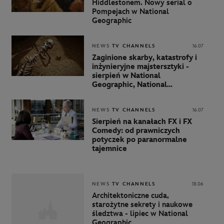
Hiddlestonem. Nowy serial o
Pompejach w National
Geographic
NEWS
TV CHANNELS
16.07
Zaginione skarby, katastrofy i
inżynieryjne majstersztyki -
sierpień w National
Geographic, National
Geographic Wild i Nat Geo
People
NEWS
TV CHANNELS
16.07
Sierpień na kanałach FX i FX
Comedy: od prawniczych
potyczek po paranormalne
tajemnice
NEWS
TV CHANNELS
18.06
Architektoniczne cuda,
starożytne sekrety i naukowe
śledztwa - lipiec w National
Geographic