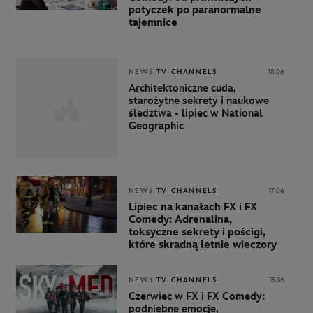
potyczek po paranormalne
tajemnice
NEWS
TV CHANNELS
18.06
Architektoniczne cuda,
starożytne sekrety i naukowe
śledztwa - lipiec w National
Geographic
NEWS
TV CHANNELS
17.06
Lipiec na kanałach FX i FX
Comedy: Adrenalina,
toksyczne sekrety i pościgi,
które skradną letnie wieczory
NEWS
TV CHANNELS
15.05
Czerwiec w FX i FX Comedy:
podniebne emocje,