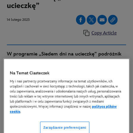
ucieczkę”
14 lutego 2023
Copy Article
W programie „Siedem dni na ucieczkę” podróżnik
Dwayne Fields sprawdzi swoją odporność,
przemierzając najbardziej bezlitosne miejsca na
Na Temat Ciasteczek
Ziemi — m.in. wypaloną słońcem pustynię w
My i nasi partnerzy przetwarzamy informacje na temat użytkowników, ich
Omanie czy pełne krokodyli lasy deszczowe w
urządzeń i zachowań w sieci korzystając z technologii, takich jak ciasteczka, w
celu zapewniania, analizowania i udoskonalania naszych usług, personalizowania
Gabonie. Będzie miał tylko tydzień, by
treści lub reklam w tej witrynie internetowej lub innych witrynach, aplikacjach
lub platformach i w celu zapewniania funkcji związanych z mediami
przetransportować siebie i małą ekipę filmową do
społecznościowymi. Więcej informacji znajdziesz w naszej
polityce plików
punktu ewakuacyjnego. Premiera serii
cookie
.
dokumentalnej odbędzie się w niedzielę 19 lutego
Zarządzanie preferencjami
na kanale National Geographic.