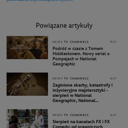
Powiązane artykuły
NEWS
TV CHANNELS
19.07
Podróż w czasie z Tomem
Hiddlestonem. Nowy serial o
Pompejach w National
Geographic
NEWS
TV CHANNELS
16.07
Zaginione skarby, katastrofy i
inżynieryjne majstersztyki -
sierpień w National
Geographic, National
Geographic Wild i Nat Geo
People
NEWS
TV CHANNELS
16.07
Sierpień na kanałach FX i FX
Comedy: od prawniczych