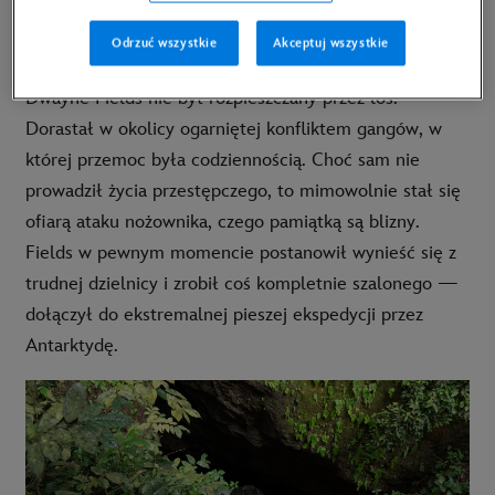
Odrzuć wszystkie
Akceptuj wszystkie
Dwayne Fields nie był rozpieszczany przez los.
Dorastał w okolicy ogarniętej konfliktem gangów, w
której przemoc była codziennością. Choć sam nie
prowadził życia przestępczego, to mimowolnie stał się
ofiarą ataku nożownika, czego pamiątką są blizny.
Fields w pewnym momencie postanowił wynieść się z
trudnej dzielnicy i zrobił coś kompletnie szalonego —
dołączył do ekstremalnej pieszej ekspedycji przez
Antarktydę.