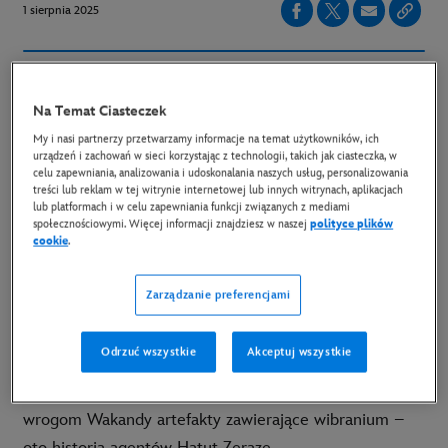
1 sierpnia 2025
Po entuzjastycznym przyjęciu podczas
czerwcowego Międzynarodowego Festiwalu
Na Temat Ciasteczek
Filmów Animowanych w Annecy, nowy serial
My i nasi partnerzy przetwarzamy informacje na temat użytkowników, ich
urządzeń i zachowań w sieci korzystając z technologii, takich jak ciasteczka, w
animowany Marvela „Oczy Wakandy”
celu zapewniania, analizowania i udoskonalania naszych usług, personalizowania
treści lub reklam w tej witrynie internetowej lub innych witrynach, aplikacjach
zadebiutował wcześniej i jest już dostępny w
lub platformach i w celu zapewniania funkcji związanych z mediami
całości w Disney+. Produkcja składa się z czterech
społecznościowymi. Więcej informacji znajdziesz w naszej
polityce plików
cookie
.
odcinków.
Zarządzanie preferencjami
„Oczy Wakandy”
to nowy serial akcji Marvela, który
śledzi losy dzielnych wakandyjskich wojowników na
Odrzuć wszystkie
Akceptuj wszystkie
przestrzeni dziejów. Nieustraszeni bohaterowie muszą
udać się w najdalsze zakątki globu, żeby odebrać
wrogom Wakandy artefakty zawierające wibranium –