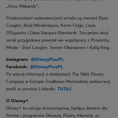
„Oczu Wakandy”.
Producentami wykonawczymi serialu są również Ryan
Coogler, Brad Winderbaum, Kevin Feige, Louis
D’Esposito i Dana Vasquez-Eberhardt. Ten pełen akcji
serial przygodowy powstał we współpracy z Proximity
Media - Zinzi Coogler, Sevem Ohanianem i Kalią King.
Instagram
:
@DisneyPlusPL
Facebook
:
@DisneyPlusPL
Po więcej informacji o działaniach The Walt Disney
Company w Europie Środkowo-Wschodniej zaobserwuj
profil w serwisie LinkedIn
TUTAJ
O Disney+
Disney+ to usługa streamingowa, będąca domem dla
filmów i programów Disneya, Pixara, Marvela, ze