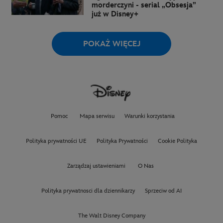
morderczyni - serial „Obsesja”
już w Disney+
POKAŻ WIĘCEJ
Pomoc
Mapa serwisu
Warunki korzystania
Polityka prywatności UE
Polityka Prywatności
Cookie Polityka
Zarządzaj ustawieniami
O Nas
Polityka prywatnosci dla dziennikarzy
Sprzeciw od AI
The Walt Disney Company