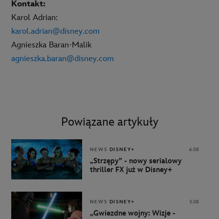
Kontakt:
Karol Adrian:
karol.adrian@disney.com
Agnieszka Baran-Malik
agnieszka.baran@disney.com
Powiązane artykuły
NEWS
DISNEY+
6.08
„Strzępy” - nowy serialowy
thriller FX już w Disney+
NEWS
DISNEY+
5.08
„Gwiezdne wojny: Wizje -