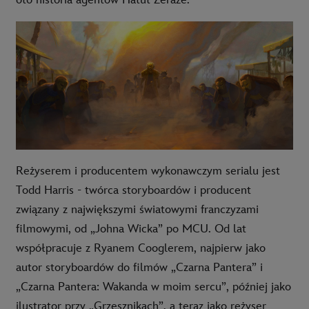
oto historia agentów Hatut Zeraze.
Reżyserem i producentem wykonawczym serialu jest
Todd Harris - twórca storyboardów i producent
związany z największymi światowymi franczyzami
filmowymi, od „Johna Wicka” po MCU. Od lat
współpracuje z Ryanem Cooglerem, najpierw jako
autor storyboardów do filmów „Czarna Pantera” i
„Czarna Pantera: Wakanda w moim sercu”, później jako
ilustrator przy „Grzesznikach”, a teraz jako reżyser