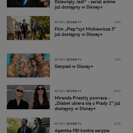
Dziewiąty Jedi” - serial anime
już dostępny w Disney+
NEWS
DISNEY+
31.07
Film „Piep*zyć Mickiewicza 3”
już dostępny w Disney+
NEWS
DISNEY+
31.07
Sierpień w Disney+
NEWS
DISNEY+
29.07
Miranda Priestly powraca -
„Diabeł ubiera się u Prady 2” już
dostępny w Disney+
NEWS
DISNEY+
27.07
Agentka FBI kontra seryjna