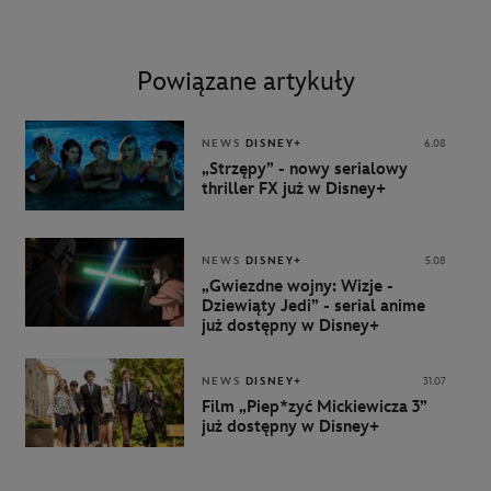
Powiązane artykuły
NEWS
DISNEY+
6.08
„Strzępy” - nowy serialowy
thriller FX już w Disney+
NEWS
DISNEY+
5.08
„Gwiezdne wojny: Wizje -
Dziewiąty Jedi” - serial anime
już dostępny w Disney+
NEWS
DISNEY+
31.07
Film „Piep*zyć Mickiewicza 3”
już dostępny w Disney+