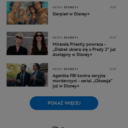
NEWS
DISNEY+
31.07
Sierpień w Disney+
NEWS
DISNEY+
29.07
Miranda Priestly powraca -
„Diabeł ubiera się u Prady 2” już
dostępny w Disney+
NEWS
DISNEY+
27.07
Agentka FBI kontra seryjna
morderczyni - serial „Obsesja”
już w Disney+
POKAŻ WIĘCEJ