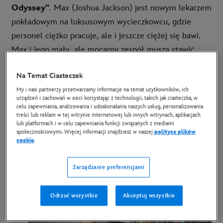
Odyssey”
. Max (Joshua Jackson) jest nowym lekarzem
pokładowym na luksusowym wycieczkowcu, gdzie
personel ciężko pracuje, ale i jeszcze ciężej się bawi.
Max i jego mały, ale mocarny zespół muszą stawić
czoła wyjątkowym kryzysom medycznym i sobie
Na Temat Ciasteczek
nawzajem, znajdując się wiele mil od brzegu.
My i nasi partnerzy przetwarzamy informacje na temat użytkowników, ich
urządzeń i zachowań w sieci korzystając z technologii, takich jak ciasteczka, w
celu zapewniania, analizowania i udoskonalania naszych usług, personalizowania
treści lub reklam w tej witrynie internetowej lub innych witrynach, aplikacjach
RYWALE
lub platformach i w celu zapewniania funkcji związanych z mediami
społecznościowymi. Więcej informacji znajdziesz w naszej
polityce plików
[RIVALS]
cookie
.
SERIAL ORYGINALNY
Zarządzanie preferencjami
Odrzuć wszystkie
Akceptuj wszystkie