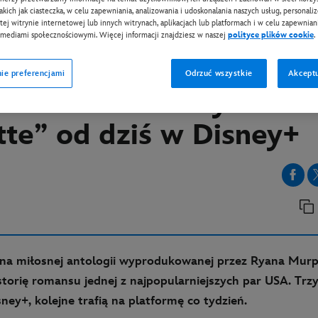
takich jak ciasteczka, w celu zapewniania, analizowania i udoskonalania naszych usług, personali
tej witrynie internetowej lub innych witrynach, aplikacjach lub platformach i w celu zapewniani
 mediami społecznościowymi. Więcej informacji znajdziesz w naszej
polityce plików cookie
.
EY+
 w blasku fleszy - „Lov
ie preferencjami
Odrzuć wszystkie
Akceptu
 John F. Kennedy Jr. i 
tte” od dziś w Disney+
ona miłosnej antologii wyprodukowanej przez Ryana Mur
torię romansu jednej z najpopularniejszych par USA. Trzy 
ney+, kolejne trafią na platformę co tydzień.