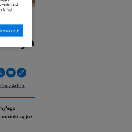
zowania treści
a funkcji
e
j wszystkie
Carolyn
Copy Article
phy'ego
odcinki są już