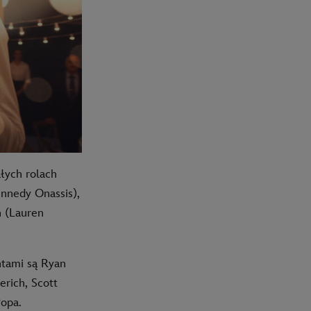
łych rolach
nnedy Onassis),
n (Lauren
ntami są Ryan
rich, Scott
Popa.