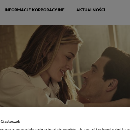
INFORMACJE KORPORACYJNE
AKTUALNOŚCI
Ciasteczek
tnerzy przetwarzamy informacje na temat użytkowników, ich urządzeń i zachowań w sieci korzys