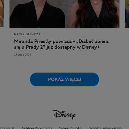
NEWS
DISNEY+
Miranda Priestly powraca - „Diabeł ubiera
się u Prady 2” już dostępny w Disney+
29 lipca 2026
POKAŻ WIĘCEJ
atności UE
Polityka Prywatności
Cookie Polityka
Zarządzaj ustawieniami