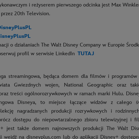
onawczym i reżyserem pierwszego odcinka jest Max Winkler.
rzez 20th Television.
isneyPlusPL
isneyPlusPL
macji o działaniach The Walt Disney Company w Europie Środ
serwuj profil w serwisie LinkedIn
TUTAJ
uga streamingowa, będąca domem dla filmów i programów D
wiata Gwiezdnych wojen, National Geographic oraz taki
raz treści ogólnorozrywkowych w ramach marki Hulu. Disne
ingowa Disneya, to miejsce łączące widzów z całego świ
lekcję nagradzanych produkcji rozrywkowych i rodzinny
rócz dostępu do niepowtarzalnego zbioru telewizyjnej i fi
y+ jest także domem najnowszych produkcji The Walt Dis
ji wejdź na disneyplus.com lub do aplikacji Disney+ dostępn