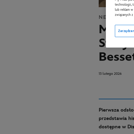
technologii, 
lub reklam w 
związanych z
NEWS
DISN
Miłość
Zarządzan
Story:
Besse
13 lutego 2026
Pierwsza odsł
przedstawia his
dostępne w Dis