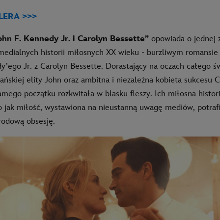
LERA >>>
ohn F. Kennedy Jr. i Carolyn Bessette”
opowiada o jednej z
 medialnych historii miłosnych XX wieku - burzliwym romansie
y’ego Jr. z Carolyn Bessette. Dorastający na oczach całego ś
ńskiej elity John oraz ambitna i niezależna kobieta sukcesu C
amego początku rozkwitała w blasku fleszy. Ich miłosna histori
 jak miłość, wystawiona na nieustanną uwagę mediów, potrafi
rodową obsesję.