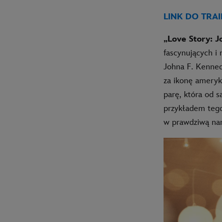
LINK DO TRAI
„Love Story: J
fascynujących i
Johna F. Kenned
za ikonę ameryka
parę, która od s
przykładem tego
w prawdziwą na