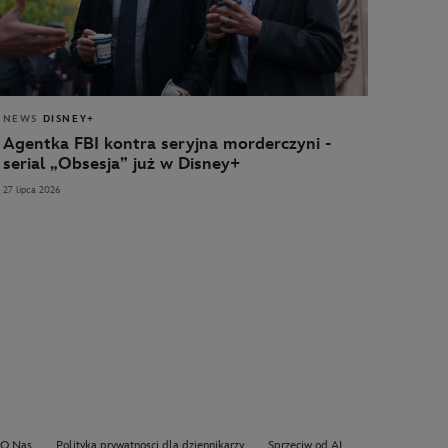
NEWS
DISNEY+
Agentka FBI kontra seryjna morderczyni -
serial „Obsesja” już w Disney+
27 lipca 2026
O Nas
Polityka prywatnosci dla dziennikarzy
Sprzeciw od AI