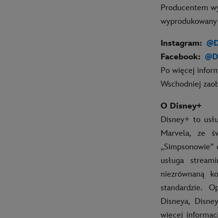
Producentem wyk
wyprodukowany p
Instagram
:
@D
Facebook
:
@D
Po więcej infor
Wschodniej zaob
O Disney+
Disney+ to usł
Marvela, ze ś
„Simpsonowie” o
usługa stream
niezrównaną ko
standardzie.
Op
Disneya, Disne
więcej informac