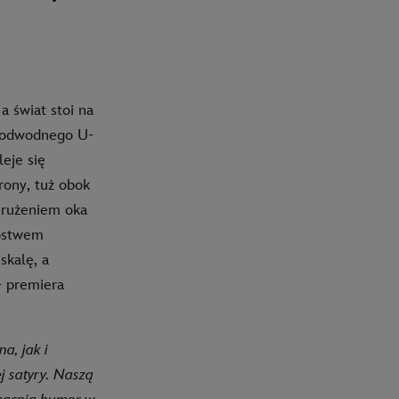
a świat stoi na
 podwodnego U-
leje się
rony, tuż obok
ymrużeniem oka
ępstwem
skalę, a
- premiera
a, jak i
j satyry. Naszą