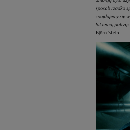
ambicją było uży
sposób rzadko sp
znajdujemy się w
lat temu, patrząc
Björn Stein.