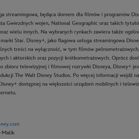
ga streamingowa, będąca domem dla filmów i programów Disn
ata Gwiezdnych wojen, National Geographic oraz takich tytułó
raz wielu innych. Na wybranych rynkach zawiera także ogól
 marki Star. Disney+, jako flagowa usługa streamingowa Disne
alnych treści na wyłączność, w tym filmów pełnometrażowyc
nych i aktorskich oraz pozycji krótkometrażowych. Oprócz dos
o zbioru telewizyjnej i filmowej rozrywki Disneya, Disney+ j
dukcji The Walt Disney Studios. Po więcej informacji wejdź n
i Disney+ dostępnej na większości urządzeń mobilnych i telewi
ernetu.
isney.com
-Malik