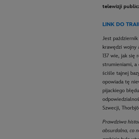
telewizji publ
LINK DO TRAI
Jest październik
krawędzi wojny 
137 wie, jak się
strumieniami, a
ściśle tajnej b
opowiada tę nie
pijackiego błędu
odpowiedzialnoś
Szwecji, Thorbjö
Prawdziwa histor
absurdalna, co n