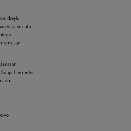
łos dzięki
arzystą serialu
nniego
centem Jan
 Jansson-
ą Sonja Hermele
cado.
kowo-