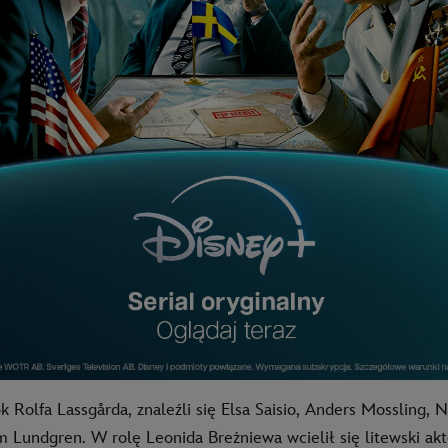
 Rolfa Lassgårda, znaleźli się Elsa Saisio, Anders Mossling, N
m Lundgren. W rolę Leonida Breżniewa wcielił się litewski akt