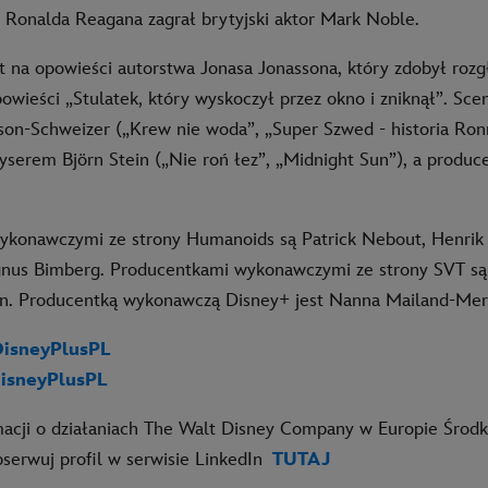
 a Ronalda Reagana zagrał brytyjski aktor Mark Noble.
st na opowieści autorstwa Jonasa Jonassona, który zdobył rozg
owieści „Stulatek, który wyskoczył przez okno i zniknął”. Scen
sson-Schweizer („Krew nie woda”, „Super Szwed - historia Ro
żyserem Björn Stein („Nie roń łez”, „Midnight Sun”), a produ
konawczymi ze strony Humanoids są Patrick Nebout, Henrik
gnus Bimberg. Producentkami wykonawczymi ze strony SVT s
n. Producentką wykonawczą Disney+ jest Nanna Mailand-Mer
isneyPlusPL
isneyPlusPL
macji o działaniach The Walt Disney Company w Europie Środ
serwuj profil w serwisie LinkedIn
TUTAJ