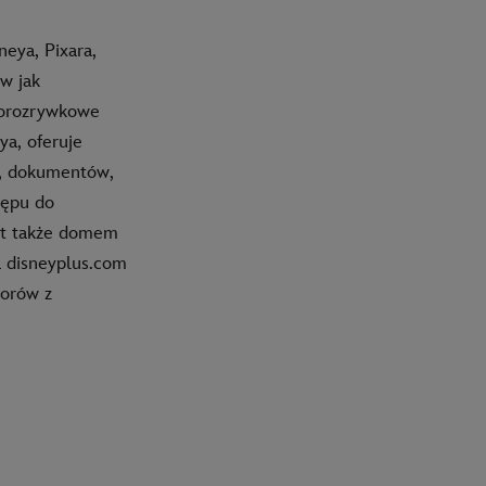
eya, Pixara,
w jak
norozrywkowe
ya, oferuje
h, dokumentów,
tępu do
est także domem
a disneyplus.com
zorów z