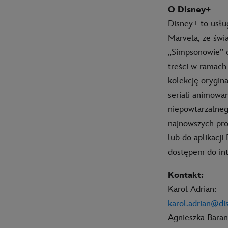
O Disney+
Disney+ to usłu
Marvela, ze świ
„Simpsonowie” o
treści w ramach
kolekcję orygin
seriali animowa
niepowtarzalneg
najnowszych pro
lub do aplikacj
dostępem do int
Kontakt:
Karol Adrian:
karol.adrian@d
Agnieszka Baran