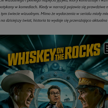
cie wizualnego i pełnego napięcia języka, który kontrastuje i w
otykany w komediach. Kiedy w narracji pojawia się prawdziwe na
 tym świecie wizualnym. Mimo że wydarzenia w serialu miały mi
 na dzisiejszy świat, historia ta wydaje się przerażająco aktualna