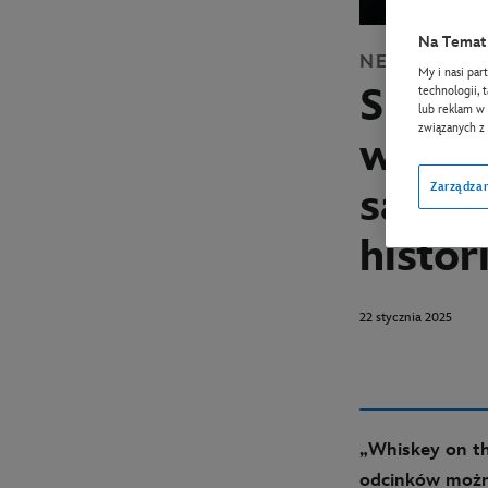
Na Temat 
NEWS
DISN
My i nasi par
Serial
technologii, 
lub reklam w 
związanych z
w Disn
Zarządzan
satyr
histori
22 stycznia 2025
„Whiskey on th
odcinków można