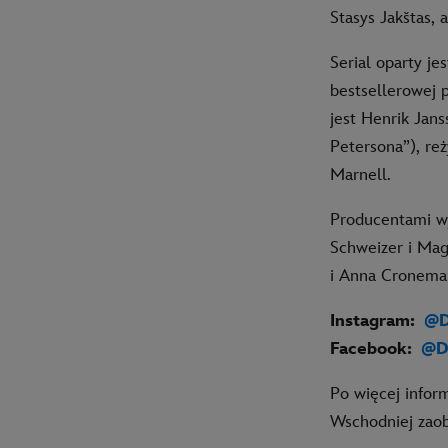
Stasys Jakštas,
Serial oparty je
bestsellerowej p
jest Henrik Jan
Petersona”), re
Marnell.
Producentami wy
Schweizer i Ma
i Anna Cronema
Instagram
:
@D
Facebook
:
@D
Po więcej infor
Wschodniej zaob