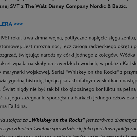
icznej SVT z The Walt Disney Company Nordic & Baltic.
LERA >>>
 1981 roku, trwa zimna wojna, polityczne napięcie sięga zenitu, 
atomowej. Jest mroźna noc, lecz załoga radzieckiego okrętu
 rozgrzać, świętując narodziny córki jednego z kolegów. Wódka 
 okręt wpada na skały na szwedzkich wodach, w pobliżu Karlsk
azy marynarki wojskowej. Serial "Whiskey on the Rocks" z prz
wiarygodną historię, będącą katastrofalnym w skutkach nast
. Świat nigdy nie był tak blisko globalnego konfliktu na pełną 
ć za jego zażegnanie spoczęła na barkach jednego człowieka 
rna Fälldina.
ia stojąca za
„Whiskey on the Rocks”
jest zarówno dramatyczn
aszym zdaniem świetnie sprawdziło się jako podstawa polityczne