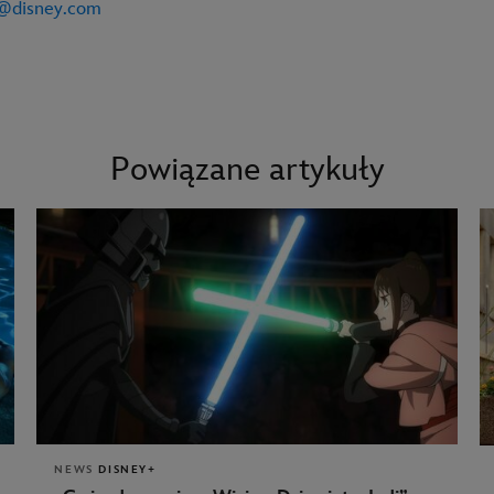
n@disney.com
Powiązane artykuły
NEWS
DISNEY+