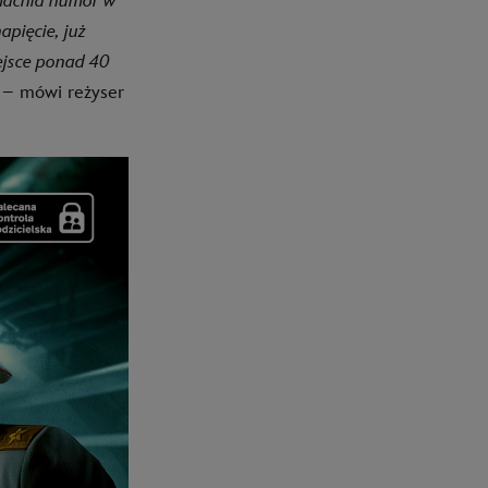
zmacnia humor w
pięcie, już
ejsce ponad 40
– mówi reżyser