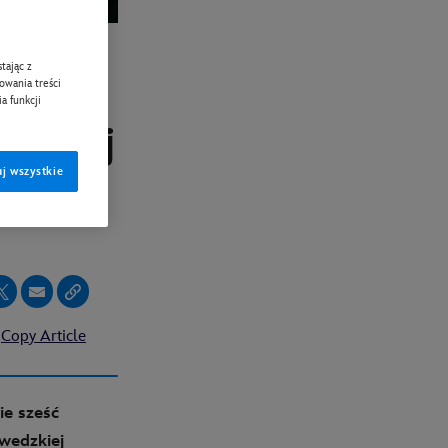
tając z
” już
zowania treści
a funkcji
ycznej
j wszystkie
j
Copy Article
ie sześć
wedzkiej