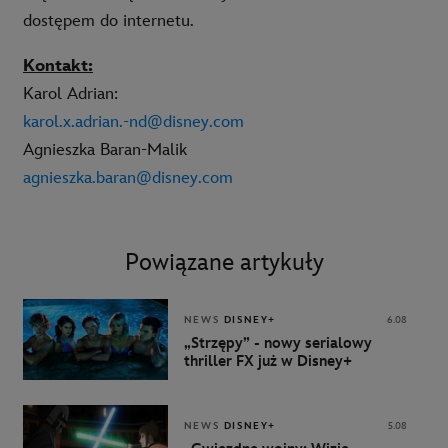
dostępem do internetu.
Kontakt:
Karol Adrian:
karol.x.adrian.-nd@disney.com
Agnieszka Baran-Malik
agnieszka.baran@disney.com
Powiązane artykuły
NEWS
DISNEY+
6.08
„Strzępy” - nowy serialowy
thriller FX już w Disney+
NEWS
DISNEY+
5.08