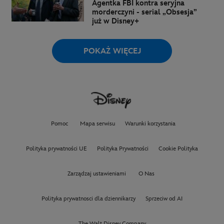
Agentka FBI kontra seryjna
morderczyni - serial „Obsesja”
już w Disney+
POKAŻ WIĘCEJ
Pomoc
Mapa serwisu
Warunki korzystania
Polityka prywatności UE
Polityka Prywatności
Cookie Polityka
Zarządzaj ustawieniami
O Nas
Polityka prywatnosci dla dziennikarzy
Sprzeciw od AI
The Walt Disney Company