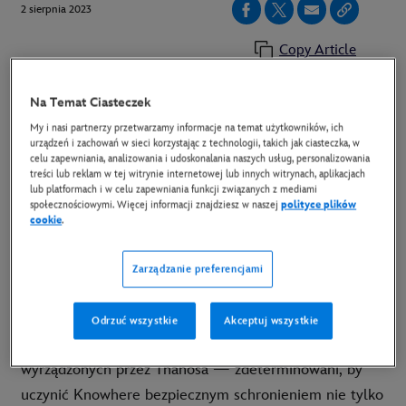
2 sierpnia 2023
Copy Article
Na Temat Ciasteczek
Od dziś na platformie Disney+ można oglądać
My i nasi partnerzy przetwarzamy informacje na temat użytkowników, ich
wyczekiwany przez fanów film „Strażnicy
urządzeń i zachowań w sieci korzystając z technologii, takich jak ciasteczka, w
celu zapewniania, analizowania i udoskonalania naszych usług, personalizowania
Galaktyki: Volume 3” Marvel Studios. Kosmiczni
treści lub reklam w tej witrynie internetowej lub innych witrynach, aplikacjach
bohaterowie wrócili z kolejnymi przygodami i
lub platformach i w celu zapewniania funkcji związanych z mediami
społecznościowymi. Więcej informacji znajdziesz w naszej
polityce plików
prawdziwie wzruszającymi momentami.
cookie
.
W
„Strażnikach Galaktyki: Volume 3”
Marvel
Zarządzanie preferencjami
Studios nasza ulubiona banda odmieńców wygląda
trochę inaczej. Po nabyciu Knowhere od Kolekcjonera
Odrzuć wszystkie
Akceptuj wszystkie
Strażnicy pracują nad naprawieniem ogromnych szkód
wyrządzonych przez Thanosa — zdeterminowani, by
uczynić Knowhere bezpiecznym schronieniem nie tylko