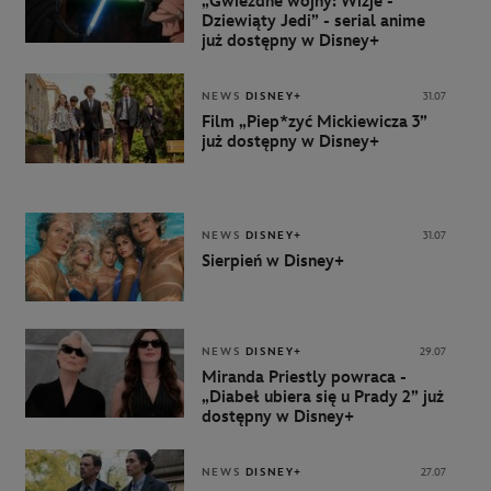
„Gwiezdne wojny: Wizje -
Dziewiąty Jedi” - serial anime
już dostępny w Disney+
NEWS
DISNEY+
31.07
Film „Piep*zyć Mickiewicza 3”
już dostępny w Disney+
NEWS
DISNEY+
31.07
Sierpień w Disney+
NEWS
DISNEY+
29.07
Miranda Priestly powraca -
„Diabeł ubiera się u Prady 2” już
dostępny w Disney+
NEWS
DISNEY+
27.07