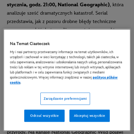
stycznia, godz. 21:00, National Geographic)
, która
analizuje sześć dramatycznych katastrof. Serial
przedstawia, jak z pozoru drobne błędy techniczne
mogą prowadzić do tragedii, prezentując perspektywy
ocalałych, ekspertów i ratowników.
Na Temat Ciasteczek
Kolejną ciekawą propozycją będzie program
„Jak oni
My i nasi partnerzy przetwarzamy informacje na temat użytkowników, ich
urządzeń i zachowań w sieci korzystając z technologii, takich jak ciasteczka, w
to zbudowali?" (premiera w czwartek, 30
celu zapewniania, analizowania i udoskonalania naszych usług, personalizowania
treści lub reklam w tej witrynie internetowej lub innych witrynach, aplikacjach
stycznia, godz. 21:00, National Geographic)
, który
lub platformach i w celu zapewniania funkcji związanych z mediami
odkrywa kulisy najbardziej imponujących konstrukcji
społecznościowymi. Więcej informacji znajdziesz w naszej
polityce plików
cookie
.
świata. Z kolei serial
„Pogodowe anomalie"
(premiera w środę, 22 stycznia, godz. 22:00,
Zarządzanie preferencjami
National Geographic)
bada skutki zmian
klimatycznych, przedstawiając niezwykłe zjawiska.
Odrzuć wszystkie
Akceptuj wszystkie
Nie zabraknie również propozycji dla miłośników
przyrody. Na kanale National Geographic Wild pojawi