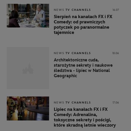
Geographic Wild i Nat Geo
People
NEWS
TV CHANNELS
16.07
Sierpień na kanałach FX i FX
Comedy: od prawniczych
potyczek po paranormalne
tajemnice
NEWS
TV CHANNELS
18.06
Architektoniczne cuda,
starożytne sekrety i naukowe
śledztwa - lipiec w National
Geographic
NEWS
TV CHANNELS
17.06
Lipiec na kanałach FX i FX
Comedy: Adrenalina,
toksyczne sekrety i pościgi,
które skradną letnie wieczory