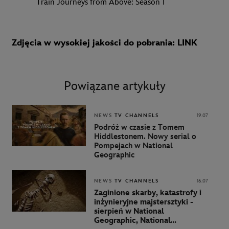
Train Journeys from Above: Season 1
Zdjęcia w wysokiej jakości do pobrania:
LINK
Powiązane artykuły
NEWS
TV CHANNELS
19.07
Podróż w czasie z Tomem
Hiddlestonem. Nowy serial o
Pompejach w National
Geographic
NEWS
TV CHANNELS
16.07
Zaginione skarby, katastrofy i
inżynieryjne majstersztyki -
sierpień w National
Geographic, National