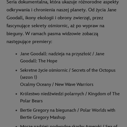
Seria dokumentalna, która ukazuje różnorodne aspekty
odkrywania i chronienia naszej planety. Od życia Jane
Goodall, ikony ekologii i obrony zwierząt, przez
fascynujące sekrety ośmiornic, aż po wypraw na
bieguny.
W ramach pasma widzowie zobaczą
następujące premiery:
Jane Goodall: nadzieja na przyszłość / Jane
Goodall: The Hope
Sekretne życie ośmiornic / Secrets of the Octopus
(sezon 1)
Ocalmy Oceany / New Wave Warriors
Królestwo niedźwiedzi polarnych / Kingdom of The
Polar Bears
Bertie Gregory na biegunach / Polar Worlds with
Bertie Gregory Mashup
Morze nadziei: podwodne skarby Ameryki / Sea of