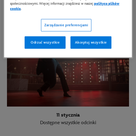
WITAMY W CHIPPENDALES
społecznościowymi. Więcej informacji znajdziesz w naszej
polityce plików
[WELCOME TO CHIPPENDALES]
cookie
.
SERIAL ORYGINALNY DISNEY+
Zarządzanie preferencjami
Odrzuć wszystkie
Akceptuj wszystkie
11 stycznia
Dostępne wszystkie odcinki