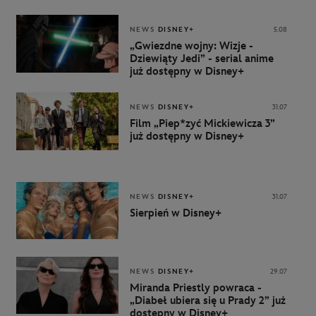
NEWS
DISNEY+
5.08
„Gwiezdne wojny: Wizje -
Dziewiąty Jedi” - serial anime
już dostępny w Disney+
NEWS
DISNEY+
31.07
Film „Piep*zyć Mickiewicza 3”
już dostępny w Disney+
NEWS
DISNEY+
31.07
Sierpień w Disney+
NEWS
DISNEY+
29.07
Miranda Priestly powraca -
„Diabeł ubiera się u Prady 2” już
dostępny w Disney+