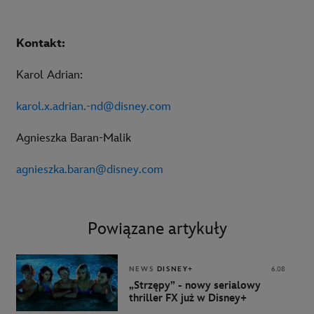
Kontakt:
Karol Adrian:
karol.x.adrian.-nd@disney.com
Agnieszka Baran-Malik
agnieszka.baran@disney.com
Powiązane artykuły
NEWS
DISNEY+
6.08
„Strzępy” - nowy serialowy
thriller FX już w Disney+