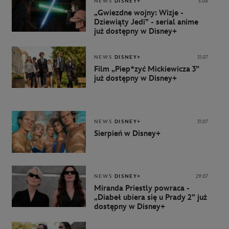
NEWS
DISNEY+
5.08
„Gwiezdne wojny: Wizje -
Dziewiąty Jedi” - serial anime
już dostępny w Disney+
NEWS
DISNEY+
31.07
Film „Piep*zyć Mickiewicza 3”
już dostępny w Disney+
NEWS
DISNEY+
31.07
Sierpień w Disney+
NEWS
DISNEY+
29.07
Miranda Priestly powraca -
„Diabeł ubiera się u Prady 2” już
dostępny w Disney+