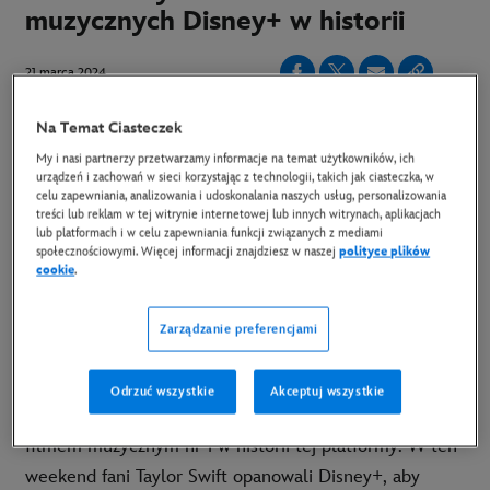
muzycznych Disney+ w historii
21 marca 2024
Copy Article
Na Temat Ciasteczek
My i nasi partnerzy przetwarzamy informacje na temat użytkowników, ich
urządzeń i zachowań w sieci korzystając z technologii, takich jak ciasteczka, w
3,5-godzinny film koncertowy został odtworzony
celu zapewniania, analizowania i udoskonalania naszych usług, personalizowania
treści lub reklam w tej witrynie internetowej lub innych witrynach, aplikacjach
4,6 miliona razy i był oglądany w sumie przez 16,2
lub platformach i w celu zapewniania funkcji związanych z mediami
społecznościowymi. Więcej informacji znajdziesz w naszej
polityce plików
miliona godzin w Disney+ podczas premierowego
cookie
.
weekendu.
Zarządzanie preferencjami
"Taylor Swift | The Eras Tour (Taylor’s Version)”
kontynuuje swoją rekordową passę – zdobywając 4,6
Odrzuć wszystkie
Akceptuj wszystkie
miliona odtworzeń* w Disney+ w 3 dni, co czyni go
filmem muzycznym nr 1 w historii tej platformy. W ten
weekend fani Taylor Swift opanowali Disney+, aby