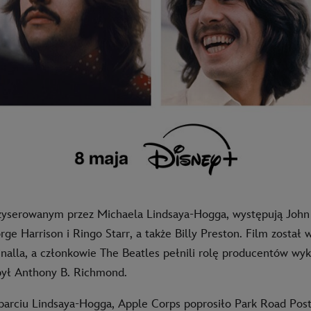
żyserowanym przez Michaela Lindsaya-Hogga, występują John
ge Harrison i Ringo Starr, a także Billy Preston. Film zosta
inalla, a członkowie The Beatles pełnili rolę producentów wy
był Anthony B. Richmond.
arciu Lindsaya-Hogga, Apple Corps poprosiło Park Road Post