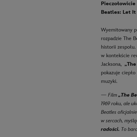
Pieczołowicie
Beatles: Let I
Wyemitowany po 
rozpadzie The B
historii zespołu
w kontekście r
Jacksona,
„
The
pokazuje ciepło
muzyki.
— Film
„The Bea
1969 roku, ale u
Beatles oficjalni
w sercach, myślą
radości.
To bard