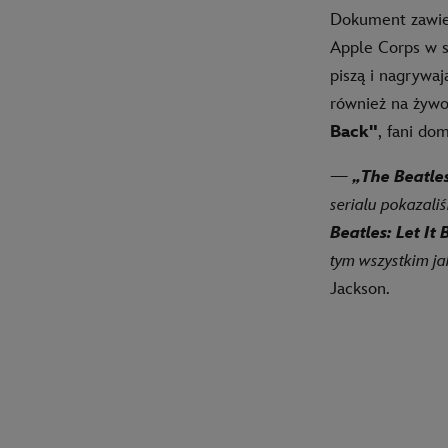
Dokument zawier
Apple Corps w st
piszą i nagrywa
również na żywo
Back"
, fani do
—
„The Beatles
serialu pokazal
Beatles: Let It 
tym wszystkim jak
Jackson.