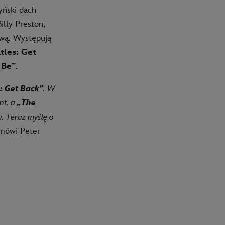
yński dach
illy Preston,
ową. Występują
tles: Get
 Be”
.
: Get Back”
. W
nt, a
„The
. Teraz myślę o
ówi Peter