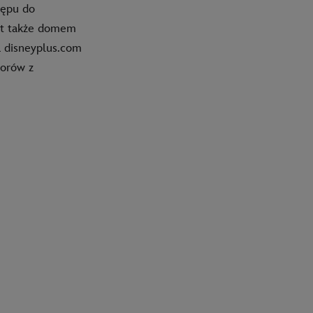
tępu do
est także domem
a disneyplus.com
zorów z