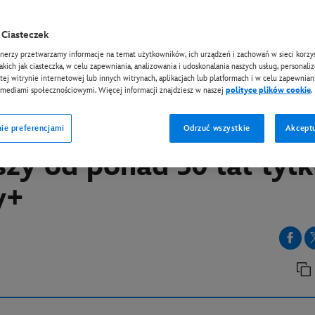
Ciasteczek
EY+
tnerzy przetwarzamy informacje na temat użytkowników, ich urządzeń i zachowań w sieci korzys
eatles: Let It Be” — fi
takich jak ciasteczka, w celu zapewniania, analizowania i udoskonalania naszych usług, personali
tej witrynie internetowej lub innych witrynach, aplikacjach lub platformach i w celu zapewniani
entalny dostępny dla
 mediami społecznościowymi. Więcej informacji znajdziesz w naszej
polityce plików cookie
.
ej publiczności po raz
ie preferencjami
Odrzuć wszystkie
Akceptu
szy od ponad 50 lat tyl
y+