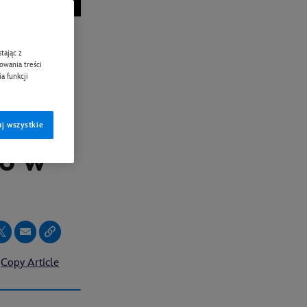
tając z
lm
zowania treści
a funkcji
j wszystkie
ko w
Copy Article