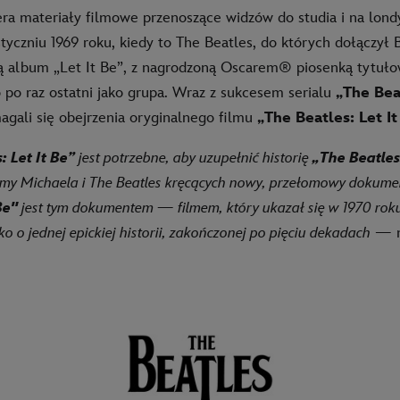
a materiały filmowe przenoszące widzów do studia i na lond
yczniu 1969 roku, kiedy to The Beatles, do których dołączył B
ją album „Let It Be”, z nagrodzoną Oscarem® piosenką tytuł
 po raz ostatni jako grupa. Wraz z sukcesem serialu
„The Bea
magali się obejrzenia oryginalnego filmu
„The Beatles: Let It
: Let It Be”
jest potrzebne, aby uzupełnić historię
„The Beatles
iśmy Michaela i The Beatles kręcących nowy, przełomowy dokume
Be"
jest tym dokumentem — filmem, który ukazał się w 1970 roku
o o jednej epickiej historii, zakończonej po pięciu dekadach
— m