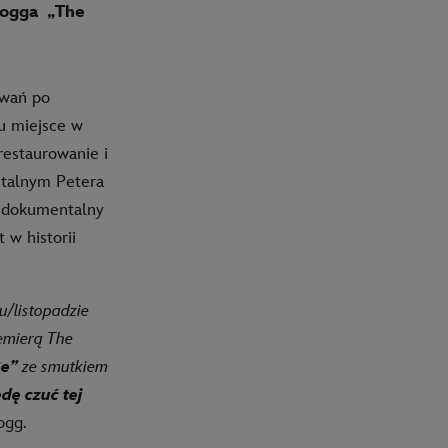
-Hogga
„The
owań po
u miejsce w
restaurowanie i
talnym Petera
l dokumentalny
 w historii
u/listopadzie
remierą The
Be”
ze smutkiem
dę czuć tej
ogg.