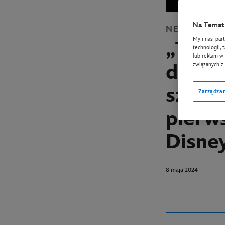
Na Temat 
NEWS
DISN
My i nasi par
„The B
technologii, 
lub reklam w 
dokum
związanych z
szersz
Zarządzan
pierw
Disne
8 maja 2024