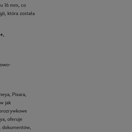
wu 16 mm, co
i, która została
+.
kowo-
eya, Pixara,
w jak
norozrywkowe
ya, oferuje
h, dokumentów,