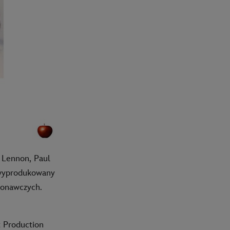
 Lennon, Paul
ł wyprodukowany
konawczych.
 Production