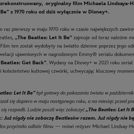
 zrekonstruowany,
oryginalny film Michaela Lindsaya
t Be” z 1970 roku od dziś wyłącznie
w Disney+.
raz pierwszy w maju 1970 roku w czasie największych zawir
eatles,
„The Beatles: Let It Be”
zajmuje od teraz należne m
. Film ten został wydobyty na światło dzienne poprzez jego od
ewelacji ujawnionych w nagrodzonym Emmy® serialu dokumen
 Beatles: Get Back
”
. Wydany na Disney+ w 2021 roku seria
 i koleżeństwo kultowej czwórki, uchwycając kluczowy moment
tles: Let It Be”
był gotowy do pokazania światu w październik
kazał się dopiero w maju następnego roku, a na miesiąc przed p
e się rozpadli. Ludzie poszli więc zobaczyć
„The Beatles: Let It 
c:
Już nigdy nie zobaczę Beatlesów razem. Już nigdy nie bę
zo przyćmiło odbiór filmu
— mówi reżyser Michael Lindsay-H