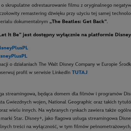
 o skrupulatne odrestaurowanie filmu z oryginalnego negaty
zołowity remastering dźwięku przy użyciu tej samej technologi
serialu dokumentalnym
„The Beatles: Get Back”
.
Let It Be” jest dostępny wyłącznie na platformie Disney
sneyPlusPL
sneyPlusPL
macji o działaniach The Walt Disney Company w Europie Środ
serwuj profil w serwisie LinkedIn
TUTAJ
ga streamingowa, będąca domem dla filmów i programów Disn
ata Gwiezdnych wojen, National Geographic oraz takich tytułó
raz wielu innych. Na wybranych rynkach zawiera także ogól
 marki Star. Disney+, jako flagowa usługa streamingowa Disne
alnych treści na wyłączność, w tym filmów pełnometrażowyc