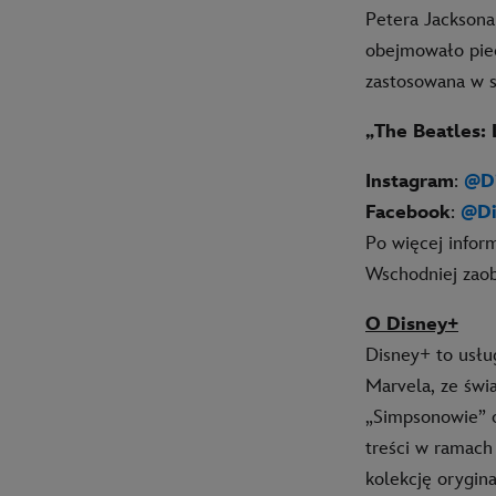
Petera Jacksona
obejmowało piec
zastosowana w 
„The Beatles: 
Instagram
:
@Di
Facebook
:
@Di
Po więcej infor
Wschodniej zaob
O Disney+
Disney+ to usłu
Marvela, ze świ
„Simpsonowie” o
treści w ramach
kolekcję orygin