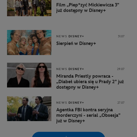
Film „Piep*zyć Mickiewicza 3”
już dostępny w Disney+
NEWS
DISNEY+
31.07
Sierpień w Disney+
NEWS
DISNEY+
29.07
Miranda Priestly powraca -
„Diabeł ubiera się u Prady 2” już
dostępny w Disney+
NEWS
DISNEY+
27.07
Agentka FBI kontra seryjna
morderczyni - serial „Obsesja”
już w Disney+