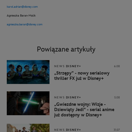
karol.adrian@disney.com
Agnieszka Baran-Malik
agnieszka.baran@disney.com
Powiązane artykuły
NEWS
DISNEY+
6.08
„Strzępy” - nowy serialowy
thriller FX już w Disney+
NEWS
DISNEY+
5.08
„Gwiezdne wojny: Wizje -
Dziewiąty Jedi” - serial anime
już dostępny w Disney+
NEWS
DISNEY+
31.07