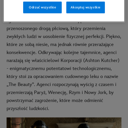
Peters) i Jordan Bennett (Rebecca Hall), ruszają do
Odrzuć wszystkie
Akceptuj wszystkie
Paryża, by odkryć prawdę o tajemniczych przyczynach
zgonów. Podczas śledztwa natrafiają na ślad wirusa
przenoszonego drogą płciową, który przemienia
zwykłych ludzi w uosobienie fizycznej perfekcji. Piękno,
które ze sobą niesie, ma jednak równie przerażające
konsekwencje. Odkrywając kolejne tajemnice, agenci
narażają się właścicielowi Korporacji (Ashton Kutcher)
- enigmatycznemu potentatowi technologicznemu,
który stoi za opracowaniem cudownego leku o nazwie
„The Beauty”. Agenci rozpoczynają wyścig z czasem i
przemierzają Paryż, Wenecję, Rzym i Nowy Jork, by
powstrzymać zagrożenie, które może odmienić
przyszłość ludzkości.