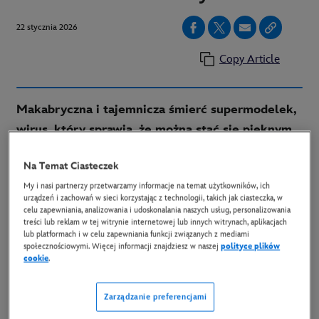
22 stycznia 2026
Copy Article
Makabryczna i tajemnicza śmierć supermodelek,
wirus, który sprawia, że można stać się pięknym
oraz dwójka detektywów, którzy starają się dość
Na Temat Ciasteczek
do sedna sprawy. Już od dzisiaj w Disney+ można
My i nasi partnerzy przetwarzamy informacje na temat użytkowników, ich
oglądać pierwsze 3 odcinki thrillera „The
urządzeń i zachowań w sieci korzystając z technologii, takich jak ciasteczka, w
Beauty”, najnowszego serialu Ryana Murphy’ego.
celu zapewniania, analizowania i udoskonalania naszych usług, personalizowania
treści lub reklam w tej witrynie internetowej lub innych witrynach, aplikacjach
lub platformach i w celu zapewniania funkcji związanych z mediami
społecznościowymi. Więcej informacji znajdziesz w naszej
polityce plików
W serialu FX „The Beauty” mroczne oblicze świata
cookie
.
wielkiej mody zmuszony wychodzi na jaw, gdy
supermodelki giną w tajemniczych i makabrycznych
Zarządzanie preferencjami
okolicznościach. Agenci FBI, Cooper Madsen (Evan