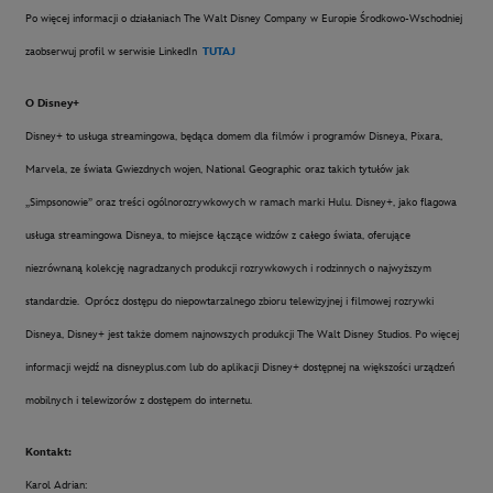
Po więcej informacji o działaniach The Walt Disney Company w Europie Środkowo-Wschodniej
zaobserwuj profil w serwisie LinkedIn
TUTAJ
O Disney+
Disney+ to usługa streamingowa, będąca domem dla filmów i programów Disneya, Pixara,
Marvela, ze świata Gwiezdnych wojen, National Geographic oraz takich tytułów jak
„Simpsonowie” oraz treści ogólnorozrywkowych w ramach marki Hulu. Disney+, jako flagowa
usługa streamingowa Disneya, to miejsce łączące widzów z całego świata, oferujące
niezrównaną kolekcję nagradzanych produkcji rozrywkowych i rodzinnych o najwyższym
standardzie.
Oprócz dostępu do niepowtarzalnego zbioru telewizyjnej i filmowej rozrywki
Disneya, Disney+ jest także domem najnowszych produkcji The Walt Disney Studios. Po więcej
informacji wejdź na disneyplus.com lub do aplikacji Disney+ dostępnej na większości urządzeń
mobilnych i telewizorów z dostępem do internetu.
Kontakt:
Karol Adrian: