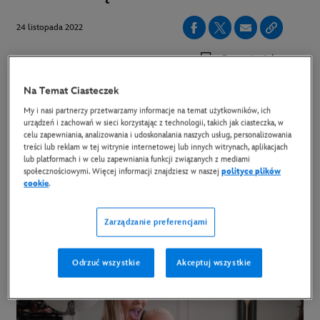
24 listopada 2022
Copy Article
Na Temat Ciasteczek
Od dziś w Disney+ dostępny jest finałowy odcinek
My i nasi partnerzy przetwarzamy informacje na temat użytkowników, ich
urządzeń i zachowań w sieci korzystając z technologii, takich jak ciasteczka, w
drugiego sezonu „The Kardashians”. Fani, którzy
celu zapewniania, analizowania i udoskonalania naszych usług, personalizowania
treści lub reklam w tej witrynie internetowej lub innych witrynach, aplikacjach
jeszcze nie widzieli najnowszej odsłony produkcji o
lub platformach i w celu zapewniania funkcji związanych z mediami
życiu i codzienności najbardziej znanej
społecznościowymi. Więcej informacji znajdziesz w naszej
polityce plików
cookie
.
amerykańskiej rodziny, mogą zaplanować maraton,
bo na platformie w całości dostępne są dwa
Zarządzanie preferencjami
sezony.
Odrzuć wszystkie
Akceptuj wszystkie