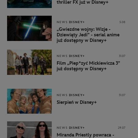
thriller FX już w Disney+
NEWS
DISNEY+
5.08
„Gwiezdne wojny: Wizje -
Dziewiąty Jedi” - serial anime
już dostępny w Disney+
NEWS
DISNEY+
31.07
Film „Piep*zyć Mickiewicza 3”
już dostępny w Disney+
NEWS
DISNEY+
31.07
Sierpień w Disney+
NEWS
DISNEY+
29.07
Miranda Priestly powraca -