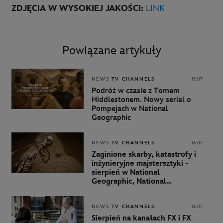
ZDJĘCIA W WYSOKIEJ JAKOŚCI:
LINK
Powiązane artykuły
NEWS
TV CHANNELS
19.07
Podróż w czasie z Tomem
Hiddlestonem. Nowy serial o
Pompejach w National
Geographic
NEWS
TV CHANNELS
16.07
Zaginione skarby, katastrofy i
inżynieryjne majstersztyki -
sierpień w National
Geographic, National
Geographic Wild i Nat Geo
People
NEWS
TV CHANNELS
16.07
Sierpień na kanałach FX i FX