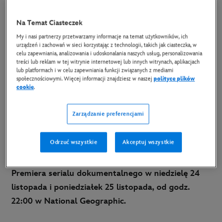
katastrof naturalnych XXI wieku
Na Temat Ciasteczek
15 listopada 2024
My i nasi partnerzy przetwarzamy informacje na temat użytkowników, ich
urządzeń i zachowań w sieci korzystając z technologii, takich jak ciasteczka, w
celu zapewniania, analizowania i udoskonalania naszych usług, personalizowania
Copy Article
treści lub reklam w tej witrynie internetowej lub innych witrynach, aplikacjach
lub platformach i w celu zapewniania funkcji związanych z mediami
społecznościowymi. Więcej informacji znajdziesz w naszej
polityce plików
cookie
.
W grudniu 2024 roku minie 20 lat od jednego z
najtragiczniejszych tsunami w historii, które
Zarządzanie preferencjami
pochłonęło życie 230 tys. osób. Nowa seria
National Geographic “Tsunami: Wyścig z czasem”
Odrzuć wszystkie
Akceptuj wszystkie
ukazuje ten kataklizm z niespotykaną dotąd
szczegółowością, prezentując opowieści świadków.
Premiera serialu dokumentalnego w niedzielę 24
listopada i poniedziałek 25 listopada, od godz.
22:00 w National Geographic.