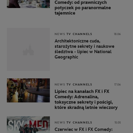
Comedy: od prawniczych
potyczek po paranormalne
tajemnice
NEWS
TV CHANNELS
18.06
Architektoniczne cuda,
starożytne sekrety i naukowe
śledztwa - lipiec w National
Geographic
NEWS
TV CHANNELS
17.06
Lipiec na kanałach FX i FX
Comedy: Adrenalina,
toksyczne sekrety i pościgi,
które skradną letnie wieczory
NEWS
TV CHANNELS
15.05
Czerwiec w FX i FX Comedy: