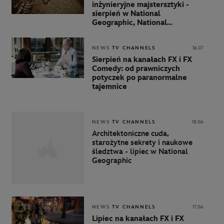
inżynieryjne majstersztyki -
sierpień w National
Geographic, National
Geographic Wild i Nat Geo
People
NEWS
TV CHANNELS
16.07
Sierpień na kanałach FX i FX
Comedy: od prawniczych
potyczek po paranormalne
tajemnice
NEWS
TV CHANNELS
18.06
Architektoniczne cuda,
starożytne sekrety i naukowe
śledztwa - lipiec w National
Geographic
NEWS
TV CHANNELS
17.06
Lipiec na kanałach FX i FX