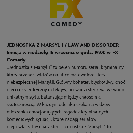
JEDNOSTKA Z MARSYLII
/
LAW AND DISSORDER
Emisja w niedzielę 15
września o godz. 19:00 w F
X
Comedy
„Jednostka z Marsylii” to pełen humoru serial kryminalny,
który przenosi widzów na ulice malowniczej, lecz
niebezpiecznej Marsylii. Główny bohater, błyskotliwy, choć
nieco ekscentryczny detektyw, prowadzi śledztwa w swoim
unikalnym stylu, balansując między chaosem a
skutecznością. W każdym odcinku czeka na widzów
mieszanka emocjonujących zagadek kryminalnych i
komediowych sytuacji, które nadają serialowi
niepowtarzalny charakter. „Jednostka z Marsylii” to