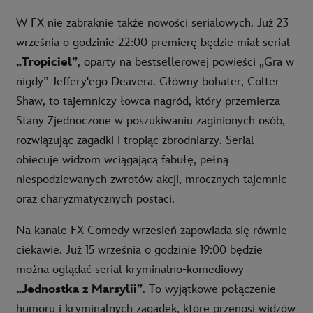
W FX nie zabraknie także nowości serialowych. Już 23
września o godzinie 22:00 premierę będzie miał serial
„Tropiciel”
, oparty na bestsellerowej powieści „Gra w
nigdy” Jeffery'ego Deavera. Główny bohater, Colter
Shaw, to tajemniczy łowca nagród, który przemierza
Stany Zjednoczone w poszukiwaniu zaginionych osób,
rozwiązując zagadki i tropiąc zbrodniarzy. Serial
obiecuje widzom wciągającą fabułę, pełną
niespodziewanych zwrotów akcji, mrocznych tajemnic
oraz charyzmatycznych postaci.
Na kanale FX Comedy wrzesień zapowiada się równie
ciekawie. Już 15 września o godzinie 19:00 będzie
można oglądać serial kryminalno-komediowy
„Jednostka z Marsylii”
. To wyjątkowe połączenie
humoru i kryminalnych zagadek, które przenosi widzów