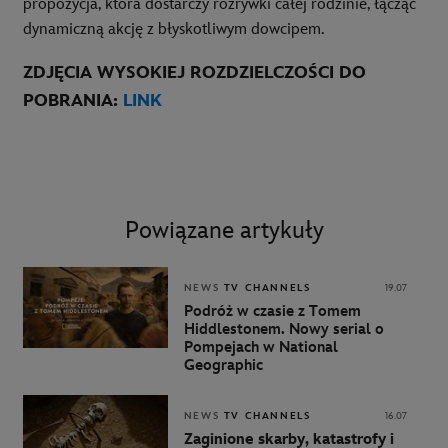
propozycja, która dostarczy rozrywki całej rodzinie, łącząc
dynamiczną akcję z błyskotliwym dowcipem.
ZDJĘCIA WYSOKIEJ ROZDZIELCZOŚCI DO
POBRANIA:
LINK
Powiązane artykuły
NEWS
TV CHANNELS
19.07
Podróż w czasie z Tomem
Hiddlestonem. Nowy serial o
Pompejach w National
Geographic
NEWS
TV CHANNELS
16.07
Zaginione skarby, katastrofy i