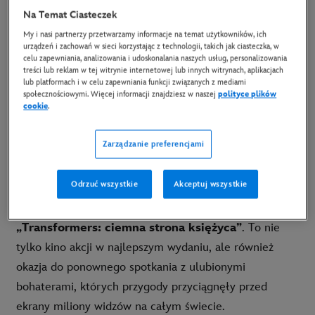
Na Temat Ciasteczek
Na kanale FX, już od 5 września o godzinie 22:00,
My i nasi partnerzy przetwarzamy informacje na temat użytkowników, ich
urządzeń i zachowań w sieci korzystając z technologii, takich jak ciasteczka, w
rozpocznie się emocjonująca podróż do świata
celu zapewniania, analizowania i udoskonalania naszych usług, personalizowania
gigantycznych robotów w ramach cyklu filmów z
treści lub reklam w tej witrynie internetowej lub innych witrynach, aplikacjach
lub platformach i w celu zapewniania funkcji związanych z mediami
uniwersum
„Transformers”
. Widzowie będą mieli
społecznościowymi. Więcej informacji znajdziesz w naszej
polityce plików
cookie
.
okazję przypomnieć sobie pełne akcji i spektakularnych
efektów specjalnych starcia między Autobotami a
Zarządzanie preferencjami
Deceptikonami. Pasmo rozpocznie się od pierwszej
części sagi, a tydzień później, 12 września, będzie
Odrzuć wszystkie
Akceptuj wszystkie
można obejrzeć jej kontynuację. 22 września o godzinie
22:00, zostanie wyemitowana trzecia część cyklu –
„Transformers: ciemna strona księżyca”
. To nie
tylko kino akcji w najlepszym wydaniu, ale również
okazja do ponownego spotkania z ulubionymi
bohaterami, których przygody przyciągnęły przed
ekrany miliony widzów na całym świecie.