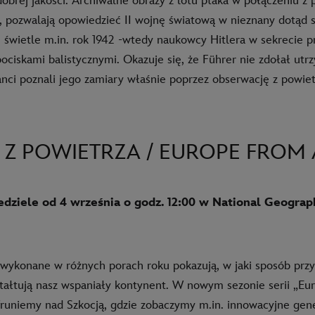
obrej jakości. Archiwalne obrazy z lotu ptaka w połączeniu z
, pozwalają opowiedzieć II wojnę światową w nieznany dotąd s
świetle m.in. rok 1942 -wtedy naukowcy Hitlera w sekrecie p
ciskami balistycznymi. Okazuje się, że Führer nie zdołał utr
anci poznali jego zamiary właśnie poprzez obserwację z powiet
 Z POWIETRZA / EUROPE FROM
dziele od 4 września o godz. 12:00 w National Geograp
e wykonane w różnych porach roku pokazują, w jaki sposób przy
tałtują nasz wspaniały kontynent. W nowym sezonie serii „Eu
fruniemy nad Szkocją, gdzie zobaczymy m.in. innowacyjne gen