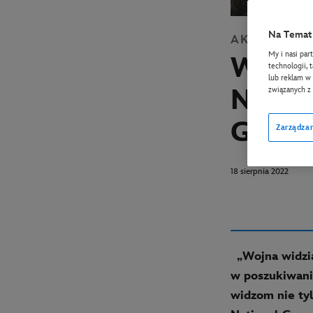
Na Temat 
AKTUALNOŚ
My i nasi par
Wrzes
technologii, 
lub reklam w 
Natio
związanych z
Geo P
Zarządzan
18 sierpnia 2022
„Wojna widzia
w poszukiwaniu
widzom nie tyl