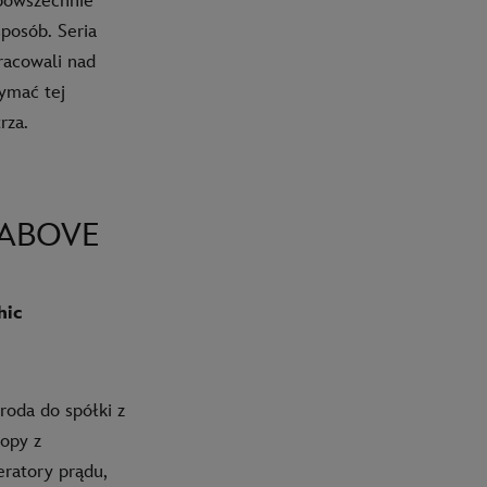
 powszechnie
posób. Seria
racowali nad
zymać tej
rza.
 ABOVE
hic
roda do spółki z
ropy z
eratory prądu,