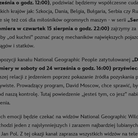
ześnia o godz. 12:00)
, podziwiać będziemy współczesne cuda
akich krajów jak: Szkocja, Dania, Belgia, Bułgaria, Serbia czy
ie się też coś dla miłośników ogromnych maszyn - w serii
„Ser
miera w czwartek 15 sierpnia o godz. 22:00)
zajrzymy za 
by „od kuchni” poznać pracę mechaników największych pojazd
ągów i statków.
pozycji kanału National Geographic People zatytułowanej
„D
iery w soboty od 24 września o godz. 16:00) przyświec
zej relacji z jedzeniem poprzez pokazanie źródła pozyskania 
ywiste. Prowadzący program, David Moscow, chce sprawić, b
od naszą kontrolę. Tutaj powiedzenie „jesteś tym, co jesz” nabi
enia.
h emocji będzie czekać na widzów National Geographic Wild.
hodzi jeden z najsłynniejszych i zarazem najbardziej lubianyc
 Jan Pol. Z tej okazji kanał zaprasza wszystkich widzów na tel