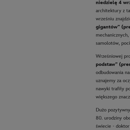
niedzielę 4 wr
architektury z t
wrześniu znajdz
gigantów” (pre
mechanicznych, 
samolotów, poci
Wrześniowej pro
podstaw” (prem
odbudowania nas
uznajemy za ocz
nawyki trafiły p
większego znacz
Dużo pozytywnyc
80. urodziny obc
świecie - doktor