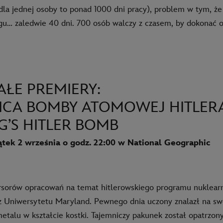
dla jednej osoby to ponad 1000 dni pracy), problem w tym, że
gu… zaledwie 40 dni. 700 osób walczy z czasem, by dokonać 
ŁE PREMIERY:
ICA BOMBY ATOMOWEJ HITLERA
G’S HITLER BOMB
ątek 2 września o godz. 22:00 w National Geographic
sorów opracowań na temat hitlerowskiego programu nuklearn
z Uniwersytetu Maryland. Pewnego dnia uczony znalazł na sw
etalu w kształcie kostki. Tajemniczy pakunek został opatrzon