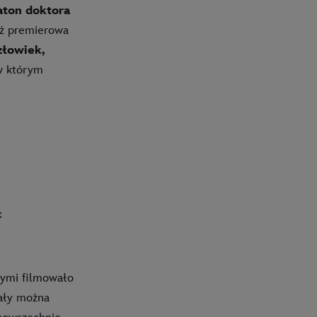
ton doktora
eż premierowa
złowiek,
 w którym
c
rymi filmowało
iały można