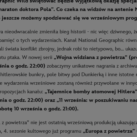
raphic Wild świętować będzie wyjątkową okazję specj
araton doktora Pola”. Co czeka na widzów na antenie 
o jeszcze możemy spodziewać się we wrześniowym prog
a nieodwracalnie zmieniła bieg historii - nic więc dziwnego, ż
pamięć o tych wydarzeniach. Kanał National Geographic rów
li świata konflikt zbrojny, jednak robi to nietypowo, bo… ukaz
otu ptaka. W nowej serii
„Wojna widziana z powietrza” (p
śnia o godz. 22:00)
zobaczymy unikatowe nagrania z archiw
hitlerowskie bunkry, pole bitwy pod Dunkierką i inne istotne 
e wydarzenia wrześniowe zostaną również przywołane w inny
ropozycjach kanału:
„Tajemnice bomby atomowej Hitlera”
nia o godz. 22:00) oraz „11 września: w poszukiwaniu na
botę 10 września o godz. 21:00).
z powietrza” nie jest ostatnią wrześniową produkcją ukazującą
, 4. sezonie kultowego już programu
„Europa z powietrza”