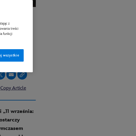
tając z
hic,
zowania treści
a funkcji
at
j wszystkie
Copy Article
 „11 września:
ostarczy
 Tymczasem