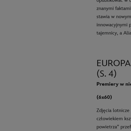
opublikować w d
znanymi faktami
stawia w nowym 
innowacyjnymi po
tajemnicy, a Ali
EUROPA
(S. 4)
Premiery w nie
(6x60)
Zdjęcia lotnicz
człowiekiem ksz
powietrza” prze