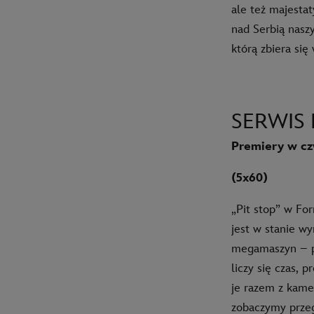
ale też majestat
nad Serbią nasz
którą zbiera się
SERWIS 
Premiery w cz
(5x60)
„Pit stop” w Fo
jest w stanie w
megamaszyn – po
liczy się czas, 
je razem z kame
zobaczymy prze