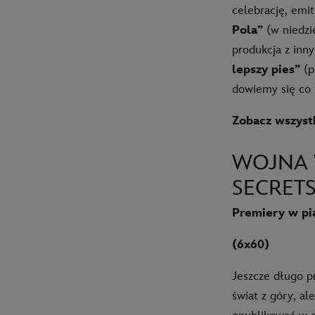
celebrację, emi
Pola”
(w niedzi
produkcja z inny
lepszy pies”
(p
dowiemy się co 
Zobacz wszyst
WOJNA 
SECRET
Premiery w pią
(6x60)
Jeszcze długo 
świat z góry, al