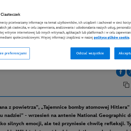
Ciasteczek
CI
KANAŁY TV
tnerzy przetwarzamy informacje na temat użytkowników, ich urządzeń i zachowań w sieci korzys
ień w National Geograp
takich jak ciasteczka, w celu zapewniania, analizowania i udoskonalania naszych usług, personali
tej witrynie internetowej lub innych witrynach, aplikacjach lub platformach i w celu zapewniani
nal Geographic Wild i N
 mediami społecznościowymi. Więcej informacji znajdziesz w naszej
polityce plików cookie
.
eople
ie preferencjami
Odrzuć wszystkie
Akceptu
na z powietrza”, „Tajemnice bomby atomowej Hitlera” i
 nadziei” - wrzesień na antenie National Geographic d
ko silnych emocji, ale też przyniesie chwilę refleksji.