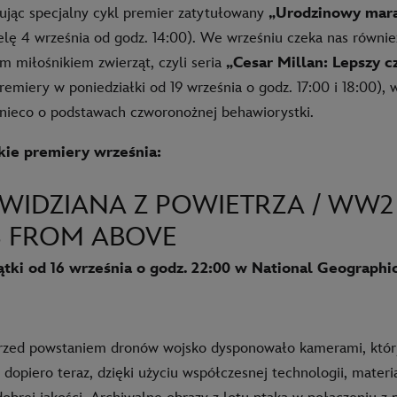
tując specjalny cykl premier zatytułowany
„Urodzinowy mara
elę 4 września od godz. 14:00). We wrześniu czeka nas równi
m miłośnikiem zwierząt, czyli seria
„Cesar Millan: Lepszy c
remiery w poniedziałki od 19 września o godz. 17:00 i 18:00),
nieco o podstawach czworonożnej behawiorystki.
kie premiery września:
WIDZIANA Z POWIETRZA / WW2
S FROM ABOVE
tki od 16 września o godz. 22:00 w National Geographi
przed powstaniem dronów wojsko dysponowało kamerami, któ
e dopiero teraz, dzięki użyciu współczesnej technologii, mater