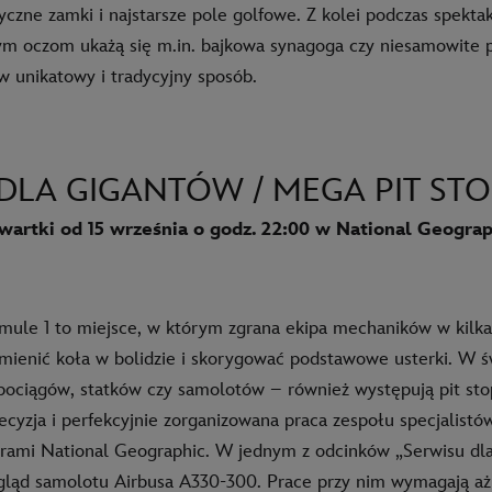
yczne zamki i najstarsze pole golfowe. Z kolei podczas spekta
ym oczom ukażą się m.in. bajkowa synagoga czy niesamowite p
 w unikatowy i tradycyjny sposób.
DLA GIGANTÓW / MEGA PIT STO
wartki od 15 września o godz. 22:00 w National Geograp
rmule 1 to miejsce, w którym zgrana ekipa mechaników w kilk
ymienić koła w bolidzie i skorygować podstawowe usterki. W ś
ciągów, statków czy samolotów – również występują pit sto
precyzja i perfekcyjnie zorganizowana praca zespołu specjalis
rami National Geographic. W jednym z odcinków „Serwisu dl
gląd samolotu Airbusa A330-300. Prace przy nim wymagają a