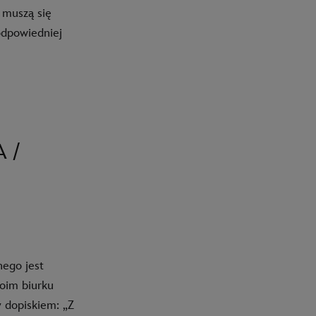
 muszą się
odpowiedniej
 /
ego jest
oim biurku
y dopiskiem: „Z