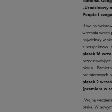
National Geog
„Urodzinowy m
People i czeg
II wojna światow
września wraca 
największy w ska
z perspektywy l
piątek 16 wrze
przedstawiające 
okresu. Pamiętn
premierowych p
piątek 2 wrześ
(premiera w so
„Wojna widziana 
ptaka. W nowym