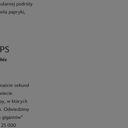
kularnej podróży
ola papryki,
PS
hic
anaście sekund
wiecie
py, w których
tów. Odwiedzimy
a gigantów”
ż 25 000