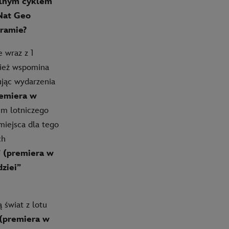
alnym cyklem
Nat Geo
ramie?
e wraz z 1
nież wspomina
ując wydarzenia
remiera w
um lotniczego
miejsca dla tego
ch
 (premiera w
dziei”
 świat z lotu
 (premiera w