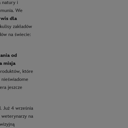
 natury i
 Rumunia. We
wis dla
kulisy zakładów
ów na świecie:
ania od
a misja
produktów, które
y nieświadome
era jeszcze
 Już 4 września
h weterynarzy na
ewizyjną