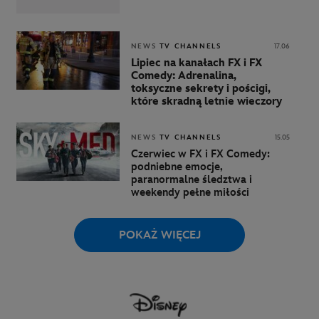
NEWS
TV CHANNELS
17.06
Lipiec na kanałach FX i FX
Comedy: Adrenalina,
toksyczne sekrety i pościgi,
które skradną letnie wieczory
NEWS
TV CHANNELS
15.05
Czerwiec w FX i FX Comedy:
podniebne emocje,
paranormalne śledztwa i
weekendy pełne miłości
POKAŻ WIĘCEJ