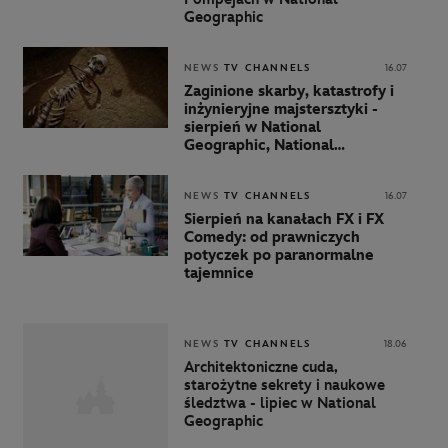
Geographic
NEWS
TV CHANNELS
16.07
Zaginione skarby, katastrofy i
inżynieryjne majstersztyki -
sierpień w National
Geographic, National
Geographic Wild i Nat Geo
People
NEWS
TV CHANNELS
16.07
Sierpień na kanałach FX i FX
Comedy: od prawniczych
potyczek po paranormalne
tajemnice
NEWS
TV CHANNELS
18.06
Architektoniczne cuda,
starożytne sekrety i naukowe
śledztwa - lipiec w National
Geographic