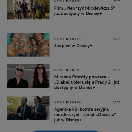
NEWS
DISNEY+
31.07
Film „Piep*zyć Mickiewicza 3”
już dostępny w Disney+
NEWS
DISNEY+
31.07
Sierpień w Disney+
NEWS
DISNEY+
29.07
Miranda Priestly powraca -
„Diabeł ubiera się u Prady 2” już
dostępny w Disney+
NEWS
DISNEY+
27.07
Agentka FBI kontra seryjna
morderczyni - serial „Obsesja”
już w Disney+