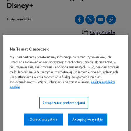
Disney+
13 stycznia 2026
Copy Article
Na Temat Ciasteczek
Pełen namiętności, tajemnic i niebezpiecznych
My i nasi partnerzy przetwarzamy informacje na temat użytkowników, ich
konsekwencji trzeci sezon ponownie zabiera
urządzeń i zachowań w sieci korzystając z technologii, takich jak ciasteczka, w
celu zapewniania, analizowania i udoskonalania naszych usług, personalizowania
widzów do Baird College, gdzie dawne romanse
treści lub reklam w tej witrynie internetowej lub innych witrynach, aplikacjach
odżywają, a sprawy z przeszłości wciąż dają o sobie
lub platformach i w celu zapewniania funkcji związanych z mediami
społecznościowymi. Więcej informacji znajdziesz w naszej
polityce plików
znać. Skrywane sekrety uruchamiają lawinę
cookie
.
skandali, które wystawiają Lucy, Stephena i ich
bliskich na ciężką próbę. Na start udostępnione
Zarządzanie preferencjami
zostały trzy odcinki, a kolejne będą pojawiać się na
platformie co tydzień.
Odrzuć wszystkie
Akceptuj wszystkie