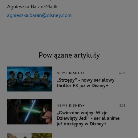
Agnieszka Baran-Malik
agnieszka.baran@disney.com
Powiązane artykuły
NEWS
DISNEY+
6.08
„Strzępy” - nowy serialowy
thriller FX już w Disney+
NEWS
DISNEY+
5.08
„Gwiezdne wojny: Wizje -
Dziewiąty Jedi” - serial anime
już dostępny w Disney+