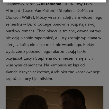
Najnowszy sezon
„Zakłamania”
śledzi losy Lucy
Albright (Grace Van Patten) i Stephena DeMarco
(Jackson White), którzy wraz z nadejściem wiosennego
semestru w Baird College ponownie rozpalają swój
burzliwy romans. Choć obiecują zmianę, dawne intrygi
nie dają o sobie zapomnieć, a Lucy zostaje wplątana w
aferę, z którą nie chce mieć nic wspólnego. Efekty
wydarzeń z poprzedniego roku zmuszają także
przyjaciół Lucy i Stephena do zmierzenia się z ich
własnymi demonami. Na kampusie aż kipi od
skandalicznych sekretów, a ich okrutne konsekwencje
zagrażają Lucy i jej bliskim.