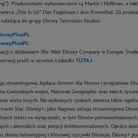
ing”). Producentami wykonawczymi są Martin i Hoffman, a takż
wórca „This Is Us” Dan Fogelman i Jess Rosenthal. Za produ
 należąca do grupy Disney Television Studios.
sneyPlusPL
sneyPlusPL
macji o działaniach The Walt Disney Company w Europie Środ
serwuj profil w serwisie LinkedIn
TUTAJ
ga streamingowa, będąca domem dla filmów i programów Disn
ata Gwiezdnych wojen, National Geographic oraz takich tytułó
raz wielu innych. Na wybranych rynkach zawiera także ogól
 marki Star. Disney+, jako flagowa usługa streamingowa Disne
alnych treści na wyłączność, w tym filmów pełnometrażowyc
nych i aktorskich oraz pozycji krótkometrażowych. Oprócz dos
o zbioru telewizyjnej i filmowej rozrywki Disneya, Disney+ j