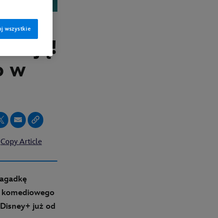
j wszystkie
acają!
o w
Copy Article
zagadkę
u komediowego
Disney+ już od