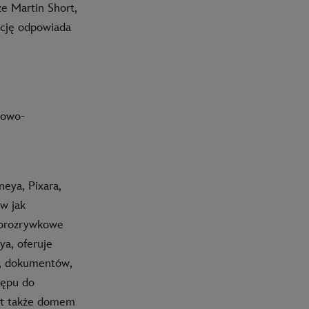
e Martin Short,
kcję odpowiada
kowo-
eya, Pixara,
w jak
norozrywkowe
ya, oferuje
h, dokumentów,
tępu do
est także domem