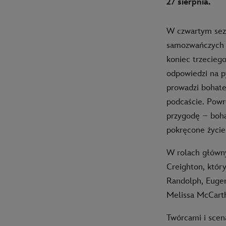
27 sierpnia.
W czwartym se
samozwańczych d
koniec trzecieg
odpowiedzi na p
prowadzi bohate
podcaście. Powr
przygodę – boha
pokręcone życie
W rolach główny
Creighton, któr
Randolph, Eugen
Melissa McCarth
Twórcami i sce