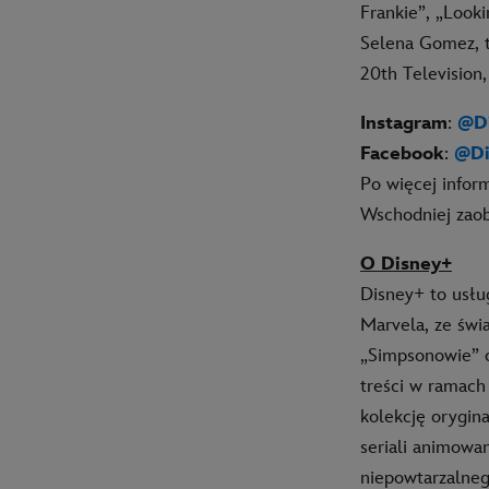
Frankie”, „Look
Selena Gomez, t
20th Television,
Instagram
:
@Di
Facebook
:
@Di
Po więcej infor
Wschodniej zaob
O Disney+
Disney+ to usłu
Marvela, ze świ
„Simpsonowie” o
treści w ramach
kolekcję orygin
seriali animowa
niepowtarzalneg