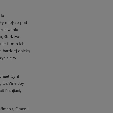
rio
ły miejsce pod
szukiwaniu
u, śledztwo
je film o ich
 bardziej epicką
zyć się w
hael Cyril
, Da'Vine Joy
il Nanjiani,
ffman („Grace i