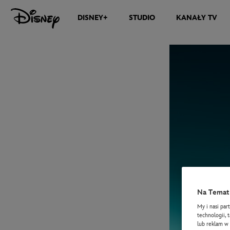
DISNEY+
STUDIO
KANAŁY TV
Na Temat 
My i nasi par
technologii, 
lub reklam w 