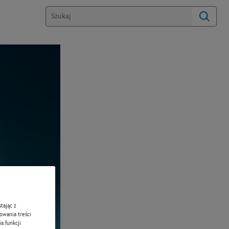
tając z
zowania treści
a funkcji