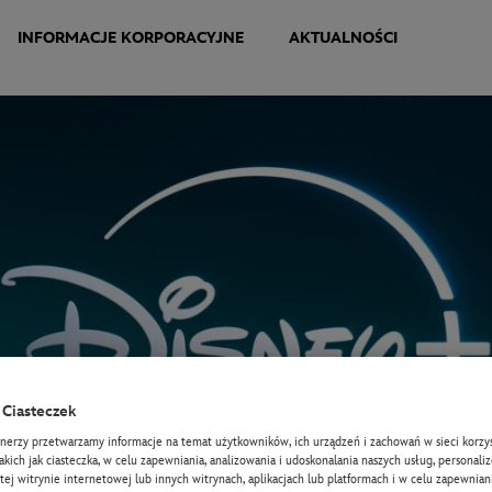
INFORMACJE KORPORACYJNE
AKTUALNOŚCI
Ciasteczek
tnerzy przetwarzamy informacje na temat użytkowników, ich urządzeń i zachowań w sieci korzys
takich jak ciasteczka, w celu zapewniania, analizowania i udoskonalania naszych usług, personali
tej witrynie internetowej lub innych witrynach, aplikacjach lub platformach i w celu zapewniani