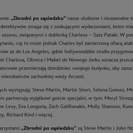
zonie
„Zbrodni po sąsiedzku”
nasze ulubione i niezawodne t
etektywów zmaga się z szokującymi wydarzeniami, które mia
o sezonu, związanymi z dublerką Charlesa – Sazz Pataki. W po
ytanie, czy to może jednak Charles był zamierzoną ofiarą atak
rów aż do Los Angeles, gdzie hollywoodzkie studio przygotowu
ót Charlesa, Olivera i Mabel do Nowego Jorku oznacza jeszcze
terowie przemierzają dziedziniec swojego budynku, aby zanur
 mieszkańców zachodniej wieży Arconii.
ch występują: Steve Martin, Martin Short, Selena Gomez, Mic
ym partnerują wyjątkowi goście specjalni, w tym: Meryl Streep
e Levy, Eva Longoria, Zach Galifianakis, Molly Shannon, Kuma
y, Richard Kind i więcej.
narzystami
„Zbrodni po sąsiedzku”
są Steve Martin i John Ho