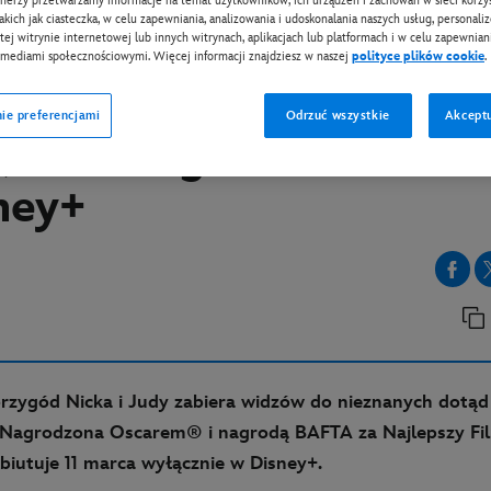
tnerzy przetwarzamy informacje na temat użytkowników, ich urządzeń i zachowań w sieci korzys
takich jak ciasteczka, w celu zapewniania, analizowania i udoskonalania naszych usług, personali
tej witrynie internetowej lub innych witrynach, aplikacjach lub platformach i w celu zapewniani
 mediami społecznościowymi. Więcej informacji znajdziesz w naszej
polityce plików cookie
.
EY+
Hopps i Nick Bajer zno
ie preferencjami
Odrzuć wszystkie
Akceptu
 „Zwierzogród 2” - od 11
ney+
przygód Nicka i Judy zabiera widzów do nieznanych dotąd 
 Nagrodzona Oscarem® i nagrodą BAFTA za Najlepszy F
biutuje 11 marca wyłącznie w Disney+.