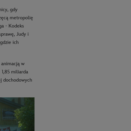
nicy, gdy
zęcą metropolię
ga - Kodeks
sprawę, Judy i
gdzie ich
ą animacją w
1,85 miliarda
iej dochodowych