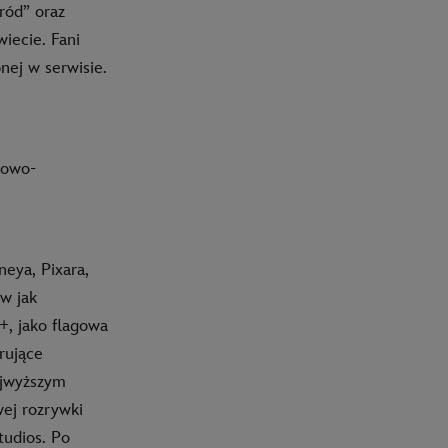
ród” oraz
iecie. Fani
nej w serwisie.
kowo-
eya, Pixara,
w jak
, jako flagowa
rujące
ajwyższym
wej rozrywki
tudios. Po