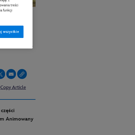
tając z
zowania treści
a funkcji
wu w
j wszystkie
 marca
Copy Article
części
ilm Animowany