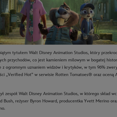
 piątym tytułem Walt Disney Animation Studios, który przekroc
ych przychodów, co jest kamieniem milowym w bogatej histori
rze z ogromnym uznaniem widzów i krytyków, w tym 96% zwer
ści „Verified Hot” w serwisie Rotten Tomatoes® oraz oceną 
ył zespół Walt Disney Animation Studios, w którego skład wch
ed Bush, reżyser Byron Howard, producentka Yvett Merino or
no.