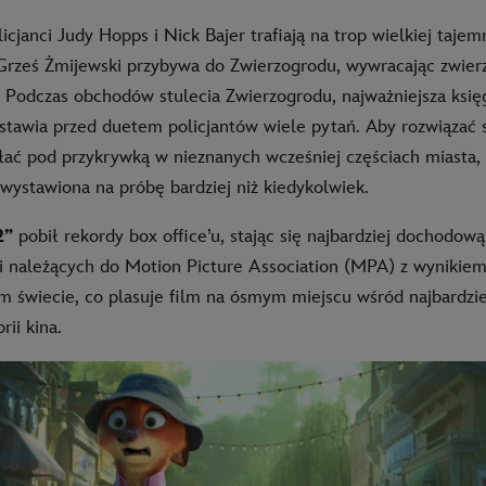
icjanci Judy Hopps i Nick Bajer trafiają na trop wielkiej tajem
Grześ Żmijewski przybywa do Zwierzogrodu, wywracając zwier
 Podczas obchodów stulecia Zwierzogrodu, najważniejsza księ
 stawia przed duetem policjantów wiele pytań. Aby rozwiązać 
łać pod przykrywką w nieznanych wcześniej częściach miasta, 
 wystawiona na próbę bardziej niż kiedykolwiek.
2”
pobił rekordy box office’u, stając się najbardziej dochodow
ni należących do Motion Picture Association (MPA) z wynikiem 
m świecie, co plasuje film na ósmym miejscu wśród najbardz
rii kina.