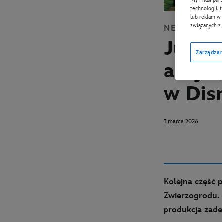
My i nasi par
technologii, 
lub reklam w 
związanych z
NEWS
DISN
Judy 
Zarządzan
akcji!
w Dis
3 marca 2026
Kolejna część 
Zwierzogrodu.
produkcja zade