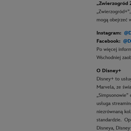
„Zwierzogród 
„Zwierzogród+”,
mogą obejrzeć w
Instagram
:
@D
Facebook
:
@D
Po więcej infor
Wschodniej zaob
O Disney+
Disney+ to usłu
Marvela, ze świ
„Simpsonowie” o
usługa streamin
niezrównaną kol
standardzie.
Opr
Disneya, Disney