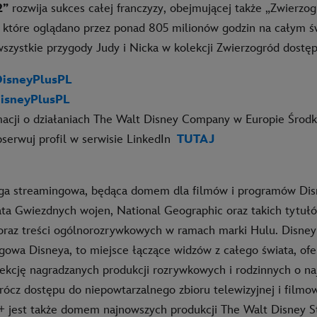
2”
rozwija sukces całej franczyzy, obejmującej także „Zwierzog
 które oglądano przez ponad 805 milionów godzin na całym św
szystkie przygody Judy i Nicka w kolekcji Zwierzogród dostęp
isneyPlusPL
isneyPlusPL
macji o działaniach The Walt Disney Company w Europie Środ
serwuj profil w serwisie LinkedIn
TUTAJ
ga streamingowa, będąca domem dla filmów i programów Disn
ata Gwiezdnych wojen, National Geographic oraz takich tytułó
raz treści ogólnorozrywkowych w ramach marki Hulu. Disney+
gowa Disneya, to miejsce łączące widzów z całego świata, ofe
ekcję nagradzanych produkcji rozrywkowych i rodzinnych o n
ócz dostępu do niepowtarzalnego zbioru telewizyjnej i filmo
+ jest także domem najnowszych produkcji The Walt Disney S