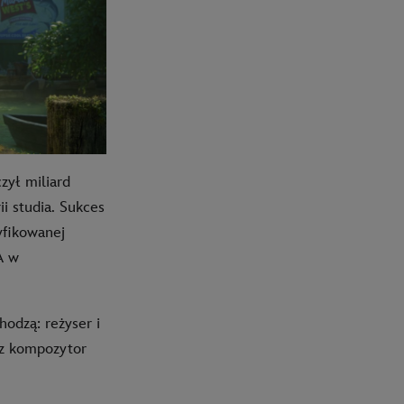
zył miliard
i studia. Sukces
yfikowanej
A w
odzą: reżyser i
az kompozytor