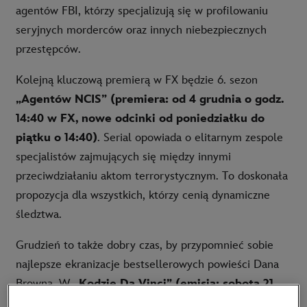
agentów FBI, którzy specjalizują się w profilowaniu
seryjnych morderców oraz innych niebezpiecznych
przestępców.
Kolejną kluczową premierą w FX będzie 6. sezon
„Agentów NCIS” (premiera: od 4 grudnia o godz.
14:40 w FX, nowe odcinki od poniedziałku do
piątku o 14:40)
. Serial opowiada o elitarnym zespole
specjalistów zajmujących się między innymi
przeciwdziałaniu aktom terrorystycznym. To doskonała
propozycja dla wszystkich, którzy cenią dynamiczne
śledztwa.
Grudzień to także dobry czas, by przypomnieć sobie
najlepsze ekranizacje bestsellerowych powieści Dana
Browna. W
„Kodzie Da Vinci” (emisja: sobota 21
grudnia o godz. 20:00 w FX)
profesor Robert