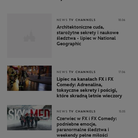
NEWS
TV CHANNELS
18.06
Architektoniczne cuda,
starożytne sekrety i naukowe
śledztwa - lipiec w National
Geographic
NEWS
TV CHANNELS
17.06
Lipiec na kanałach FX i FX
Comedy: Adrenalina,
toksyczne sekrety i pościgi,
które skradną letnie wieczory
NEWS
TV CHANNELS
15.05
Czerwiec w FX i FX Comedy:
podniebne emocje,
paranormalne śledztwa i
weekendy pełne miłości