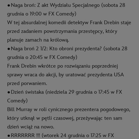
●
Naga broń: Z akt Wydziału Specjalnego
(
sobota 28
grudnia o 19:00 w FX Comedy)
W tej absurdalnej komedii detektyw Frank Drebin staje
przed zadaniem powstrzymania przestępcy, który
planuje zamach na królową.
●
Naga broń 2 1/2: Kto obroni prezydenta?
(
sobota 28
grudnia o 20:45 w FX Comedy)
Frank Drebin wkrótce po rozwiązaniu poprzedniej
sprawy wraca do akcji, by uratować prezydenta USA
przed porwaniem.
●
Dzień świstaka
(
niedziela 29 grudnia o 17:45 w FX
Comedy)
Bill Murray w roli cynicznego prezentera pogodowego,
który utknął w pętli czasowej, przeżywając ten sam
dzień wciąż na nowo.
●
RRRRRRR !!!
(
wtorek 24 grudnia o 17:25 w FX