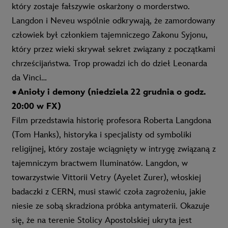
który zostaje fałszywie oskarżony o morderstwo.
Langdon i Neveu wspólnie odkrywają, że zamordowany
człowiek był członkiem tajemniczego Zakonu Syjonu,
który przez wieki skrywał sekret związany z początkami
chrześcijaństwa. Trop prowadzi ich do dzieł Leonarda
da Vinci…
●
Anioły i demony (niedziela 22 grudnia o godz.
20:00 w FX)
Film przedstawia historię profesora Roberta Langdona
(Tom Hanks), historyka i specjalisty od symboliki
religijnej, który zostaje wciągnięty w intrygę związaną z
tajemniczym bractwem Iluminatów. Langdon, w
towarzystwie Vittorii Vetry (Ayelet Zurer), włoskiej
badaczki z CERN, musi stawić czoła zagrożeniu, jakie
niesie ze sobą skradziona próbka antymaterii. Okazuje
się, że na terenie Stolicy Apostolskiej ukryta jest