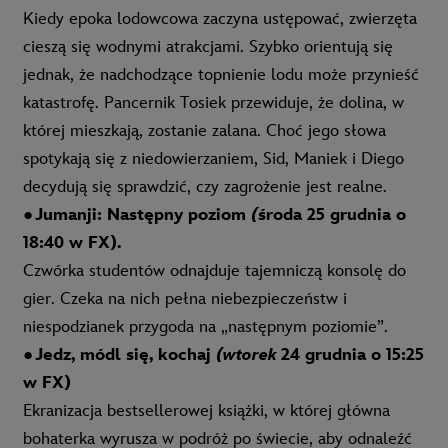
Kiedy epoka lodowcowa zaczyna ustępować, zwierzęta
cieszą się wodnymi atrakcjami. Szybko orientują się
jedna
k, że nadchodzące topnienie lodu może przynieść
katastrofę. Pancernik Tosiek przewiduje, że dolina, w
której mieszkają, zostanie zalana. Choć
jego słowa
spotykają się z
n
iedowierzaniem, Sid, Maniek i Diego
decydują się sprawdzić, czy zagrożenie jest realne.
●
Jumanji: Następny poziom
(
środa 25 grudnia o
18:40 w FX).
Czwórka studentów odnajduje tajemniczą konsolę do
gier. Czeka na nich pełna niebezpieczeństw i
niespo
dzianek przygoda na „następnym poziomie”.
●
Jedz, módl się, kochaj
(wtorek
24 grudnia o 15:25
w FX)
Ekranizacja bestsellerowej książki, w której główna
bohaterka wyrusza w podróż po świecie, aby odnaleźć