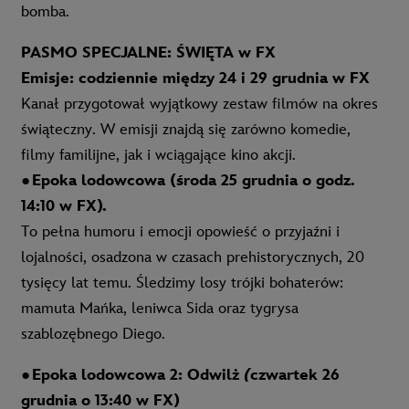
bomba.
PASMO SPECJALNE: ŚWIĘTA w FX
Emisje: codziennie między 24 i 29 grudnia w FX
Kanał przygotował wyjątkowy zestaw filmów na okres
świąteczny. W emisji znajdą się zarówno komedie,
filmy familijne, jak i wciągające kino akcji.
●
Epoka lodowcowa (środa 25 grudnia o godz.
14:10 w FX)
.
To pełna humoru i emocji opowieść o przyjaźni i
lojalności, osadzona w czasach prehistorycznych, 20
tysięcy lat temu. Śledzimy losy trójki bohaterów:
mamuta Mańka, leniwca Sida oraz tygrysa
szablozębnego Diego.
●
Epoka lodowcowa 2: Odwilż
(
czwartek 26
grudnia o 13:40 w FX)