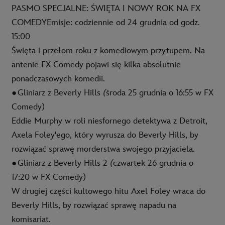
PASMO SPECJALNE: ŚWIĘTA I NOWY ROK NA FX
COMEDY
Emisje: codziennie od 24 grudnia od godz.
15:00
Święta i przełom roku z komediowym przytupem. Na
antenie FX Comedy pojawi się kilka absolutnie
ponadczasowych komedii.
●
Gliniarz z Beverly Hills
(
środa 25 grudnia o 16:55 w FX
Comedy)
Eddie Murphy w roli niesfornego detektywa z Detroit,
Axela Foley'ego, który wyrusza do Beverly Hills, by
rozwiązać sprawę morderstwa swojego przyjaciela.
●
Gliniarz z Beverly Hills 2
(
czwartek 26 grudnia o
17:20 w FX Comedy)
W drugiej części kultowego hitu Axel Foley wraca do
Beverly Hills, by rozwiązać sprawę napadu na
komisariat.