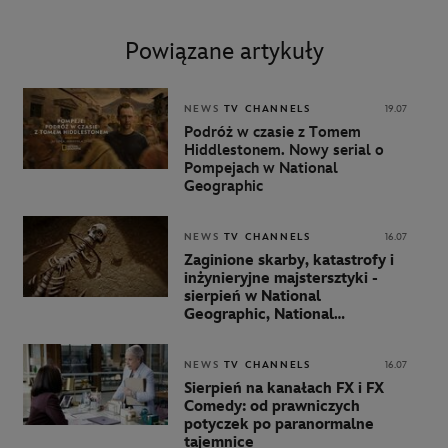
Powiązane artykuły
NEWS
TV CHANNELS
19.07
Podróż w czasie z Tomem
Hiddlestonem. Nowy serial o
Pompejach w National
Geographic
NEWS
TV CHANNELS
16.07
Zaginione skarby, katastrofy i
inżynieryjne majstersztyki -
sierpień w National
Geographic, National
Geographic Wild i Nat Geo
People
NEWS
TV CHANNELS
16.07
Sierpień na kanałach FX i FX
Comedy: od prawniczych
potyczek po paranormalne
tajemnice