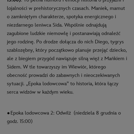
15:00)
.
To pełna humoru i emocji historia o przyjaźni i
lojalności w prehistorycznych czasach. Maniek, mamut
o zamkniętym charakterze, spotyka energicznego i
niezdarnego leniwca Sida. Wspólnie odnajdują
zagubione ludzkie niemowlę i postanawiają odnaleźć
jego rodzinę. Po drodze dołącza do nich Diego, tygrys
szablozębny, który początkowo planuje przejąć dziecko,
ale z biegiem przygód nawiązuje silną więź z Mańkiem i
Sidem. W tle towarzyszy im Wiewiór, którego
obecność prowadzi do zabawnych i nieoczekiwanych
sytuacji. „Epoka lodowcowa” to historia, która łączy
serca widzów w każdym wieku.
●
Epoka lodowcowa 2: Odwilż
(niedziela 8 grudnia o
godz. 15:00)