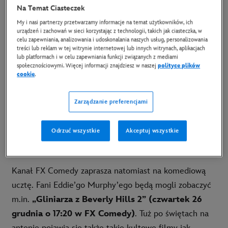
Na Temat Ciasteczek
Langdon wyrusza na trop tajemniczego morderstwa w
My i nasi partnerzy przetwarzamy informacje na temat użytkowników, ich
paryskim Luwrze. W
„Aniołach i demonach”
urządzeń i zachowań w sieci korzystając z technologii, takich jak ciasteczka, w
(niedziela 22 grudnia o godz. 20:00 w FX)
Langdon
celu zapewniania, analizowania i udoskonalania naszych usług, personalizowania
treści lub reklam w tej witrynie internetowej lub innych witrynach, aplikacjach
staje do walki z Iluminatami, ratując Watykan przed
lub platformach i w celu zapewniania funkcji związanych z mediami
społecznościowymi. Więcej informacji znajdziesz w naszej
polityce plików
katastrofą.
cookie
.
FX przygotował także świąteczne pasmo filmowe.
Zarządzanie preferencjami
Wśród filmów familijnych pojawią się klasyki, takie jak
„Epoka lodowcowa” (środa 25 grudnia o godz.
Odrzuć wszystkie
Akceptuj wszystkie
14:10 w FX)
, czy
„Mission: Impossible – Fallout”
(czwartek 26 grudnia o 18:25 w FX)
.
Kanał FX Comedy zaprasza natomiast na komediową
ucztę. Fani Eddie’go Murphy’ego będą mogli zobaczyć
m.in.
„Gliniarza z Beverly Hills 2” (czwartek 26
grudnia o 17:20 w FX Comedy)
. Tuż po świętach na