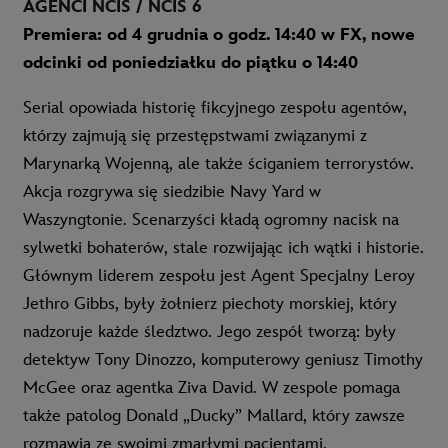
AGENCI NCIS / NCIS 6
Premiera: od 4 grudnia o godz. 14:40 w FX, nowe
odcinki od poniedziałku do piątku o 14:40
Serial opowiada historię fikcyjnego zespołu agentów,
którzy zajmują się przestępstwami związanymi z
Marynarką Wojenną, ale także ściganiem terrorystów.
Akcja rozgrywa się siedzibie Navy Yard w
Waszyngtonie. Scenarzyści kładą ogromny nacisk na
sylwetki bohaterów, stale rozwijając ich wątki i historie.
Głównym liderem zespołu jest Agent Specjalny Leroy
Jethro Gibbs, były żołnierz piechoty morskiej, który
nadzoruje każde śledztwo. Jego zespół tworzą: były
detektyw Tony Dinozzo, komputerowy geniusz Timothy
McGee oraz agentka Ziva David. W zespole pomaga
także patolog Donald „Ducky” Mallard, który zawsze
rozmawia ze swoimi zmarłymi pacjentami.